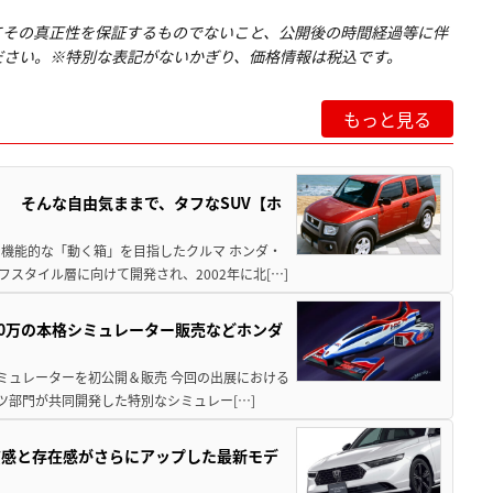
てその真正性を保証するものでないこと、公開後の時間経過等に伴
ださい。※特別な表記がないかぎり、価格情報は税込です。
もっと見る
」 そんな自由気ままで、タフなSUV【ホ
機能的な「動く箱」を目指したクルマ ホンダ・
スタイル層に向けて開発され、2002年に北[…]
300万の本格シミュレーター販売などホンダ
シミュレーターを初公開＆販売 今回の出展における
ツ部門が共同開発した特別なシミュレー[…]
質感と存在感がさらにアップした最新モデ