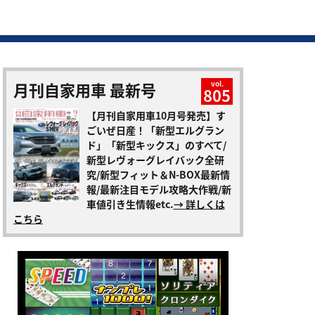
月刊自家用車 最新号
vol.
805
【月刊自家用車10月号発売】す
ごいぜ日産！「新型エルグラン
ド」「新型キックス」のすべて/
新型レヴォーグレイバック全研
究/新型フィット＆N-BOX最新情
報/最新注目モデル攻略大作戦/新
車値引き生情報etc.
→ 詳しくは
こちら