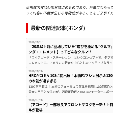
※掲載内容は公開日時点のものであり、将来にわたっ
って内容に不備が生じる可能性があることをご了承く
最新の関連記事(ホンダ)
2026/08/07
「20年以上前に登場していた“遊びを極める”クルマ
ンダ・エレメント】ってどんなクルマ⁉︎
「ライフガード・ステーション」というコンセプトで、タフで
エレメントは、アメリカの若者を中心としたアクティブなライフ
2026/08/06
HRCがコミケ108に初出展！本物F1マシン展示＆1
の本気が凄すぎる
1300万円超え！ 本物のフォーミュラ筐体を採用した超限定
最大の目玉となるのが、河森正治氏とHRCのeモータースポー
2026/07/30
【アコード】一部改良でフロントマスクを一新！上
ルが登場