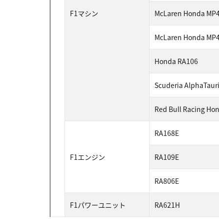
F1マシン
McLaren Honda MP4
McLaren Honda MP4
Honda RA106
Scuderia AlphaTaur
Red Bull Racing Ho
RA168E
F1エンジン
RA109E
RA806E
F1パワーユニット
RA621H