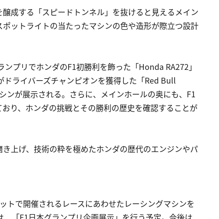
を醸成する「スピードトンネル」を抜けると見えるメイン
スポットライトの当たったマシンの色や造形が際立つ設計
ンプリでホンダのF1初勝利を飾った「Honda RA272」
ドライバーズチャンピオンを獲得した「Red Bull
た2台のマシンが展示される。さらに、メインホールの奥にも、F1
ており、ホンダの挑戦とその勝利の歴史を確認することが
磨き上げ、技術の粋を極めたホンダの歴代のエンジンやパ
キットで開催されるレースにあわせたレーシングマシンを
は、「F1日本グランプリ企画展示」を行う予定。今後は、