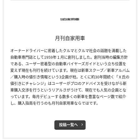
月刊自家用車
オーナードライバーに密着したクルマとクルマ社会の話題を満載した
自動車専門誌として1959年１月に創刊しました。創刊当時の編集方針
である、ユーザー密着型の自動車バイヤーズガイドという立ち位置を
変えず現在も刊行を続けています。現在は新車スクープ／新車アルバム
／購入時の値引き情報という3企画が柱。とくに約30年間続く「Ｘ氏の
値引きにチャレンジ」はユーザーがプロのアドバイスを受けながら新
車購入交渉を行うというリアルさがうけて、現在でも人気の企画とな
っています。毎月デビューする数多くの新車を豊富なページ数で紹介
し、購入指南を行うのも月刊自家用車ならではです。
投稿一覧へ