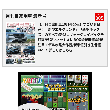
月刊自家用車 最新号
vol.
805
【月刊自家用車10月号発売】すごいぜ日
産！「新型エルグランド」「新型キック
ス」のすべて/新型レヴォーグレイバック全
研究/新型フィット＆N-BOX最新情報/最新
注目モデル攻略大作戦/新車値引き生情報
etc.
→ 詳しくはこちら