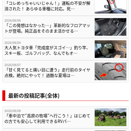
「コレめっちゃいいじゃん！」運転の不安が解
消された！ あらゆる車種に対応。死…
2026/08/06
「この発想はなかった…」革新的なフロアマッ
トが登場。純正品をそのまま活かせる…
2026/08/04
大人気トヨタ車「完成度がスゴイ…」釣り竿、
スキー板、ゴルフバッグ、なんでもオ…
2026/08/07
「甘く見てると痛い目に遭う」走行前のタイヤ
点検。絶対にやって！ 過酷な夏場は…
最新の投稿記事(全体)
2026/08/08
「車中泊で“高原の牧場”へ行こう！」はじめて
の方でも安心して利用できるRVパ…