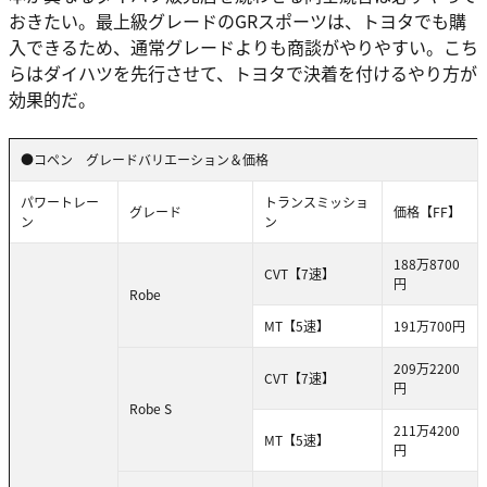
おきたい。最上級グレードのGRスポーツは、トヨタでも購
入できるため、通常グレードよりも商談がやりやすい。こち
らはダイハツを先行させて、トヨタで決着を付けるやり方が
効果的だ。
●コペン グレードバリエーション＆価格
パワートレー
トランスミッショ
グレード
価格【FF】
ン
ン
188万8700
CVT【7速】
円
Robe
MT【5速】
191万700円
209万2200
CVT【7速】
円
Robe S
211万4200
MT【5速】
円