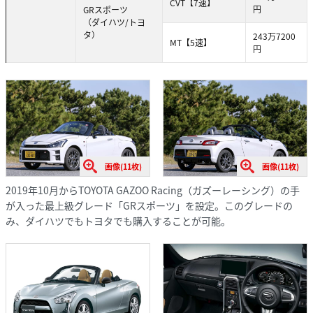
CVT【7速】
円
GRスポーツ
（ダイハツ/トヨ
タ）
243万7200
MT【5速】
円
画像(11枚)
画像(11枚)
2019年10月からTOYOTA GAZOO Racing（ガズーレーシング）の手
が入った最上級グレード「GRスポーツ」を設定。このグレードの
み、ダイハツでもトヨタでも購入することが可能。