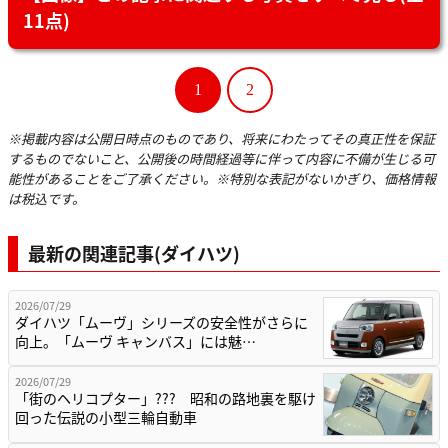
11点)
1
2
※掲載内容は公開日時点のものであり、将来にわたってその真正性を保証
するものでないこと、公開後の時間経過等に伴って内容に不備が生じる可
能性があることをご了承ください。※特別な表記がないかぎり、価格情報
は税込です。
最新の関連記事(ダイハツ)
2026/07/29
ダイハツ「ムーヴ」シリーズの安全性がさらに
向上。「ムーヴ キャンバス」には魅…
2026/07/29
「街のヘリコプター」??? 昭和の路地裏を駆け
回った伝説の小型三輪自動車