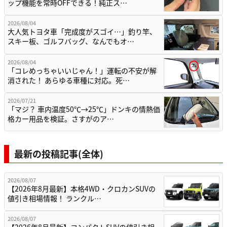
ップ機能を常時OFFできる！純正ス…
2026/08/04
大人気トヨタ車「完成度がスゴイ…」釣り竿、
スキー板、ゴルフバッグ、なんでもオ…
2026/08/04
「コレめっちゃいいじゃん！」運転の不安が解
消された！ あらゆる車種に対応。死…
2026/07/21
「マジ？ 車内温度50℃→25℃」ドンキの情熱価
格カー用品を検証。さすがのア…
最新の投稿記事(全体)
2026/08/07
【2026年8月最新】本格4WD・クロカンSUVの
値引き相場情報！ ランクル…
2026/08/07
【2026年8月最新】コンパクトSUVの値引き相