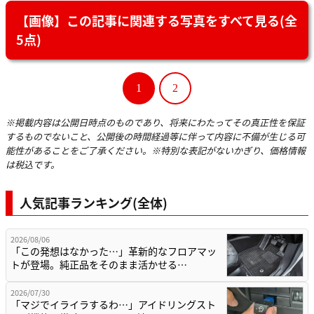
【画像】この記事に関連する写真をすべて見る(全
5点)
1
2
※掲載内容は公開日時点のものであり、将来にわたってその真正性を保証
するものでないこと、公開後の時間経過等に伴って内容に不備が生じる可
能性があることをご了承ください。※特別な表記がないかぎり、価格情報
は税込です。
人気記事ランキング(全体)
2026/08/06
「この発想はなかった…」革新的なフロアマッ
トが登場。純正品をそのまま活かせる…
2026/07/30
「マジでイライラするわ…」アイドリングスト