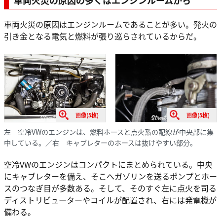
車両火災の原因はエンジンルームであることが多い。発火の
引き金となる電気と燃料が張り巡らされているからだ。
画像(5枚)
画像(5枚)
左 空冷VWのエンジンは、燃料ホースと点火系の配線が中央部に集
中している。／右 キャブレターのホースは抜けやすい部分。
空冷VWのエンジンはコンパクトにまとめられている。中央
にキャブレターを備え、そこへガゾリンを送るポンプとホー
スのつなぎ目が多数ある。そして、そのすぐ左に点火を司る
ディストリビューターやコイルが配置され、右には発電機が
備わる。