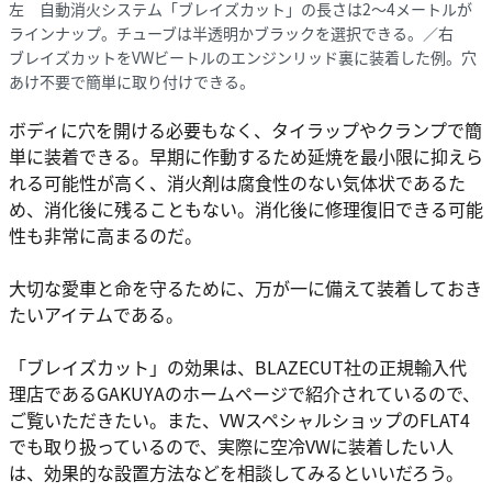
左 自動消火システム「ブレイズカット」の長さは2～4メートルが
ラインナップ。チューブは半透明かブラックを選択できる。／右
ブレイズカットをVWビートルのエンジンリッド裏に装着した例。穴
あけ不要で簡単に取り付けできる。
ボディに穴を開ける必要もなく、タイラップやクランプで簡
単に装着できる。早期に作動するため延焼を最小限に抑えら
れる可能性が高く、消火剤は腐食性のない気体状であるた
め、消化後に残ることもない。消化後に修理復旧できる可能
性も非常に高まるのだ。
大切な愛車と命を守るために、万が一に備えて装着しておき
たいアイテムである。
「ブレイズカット」の効果は、BLAZECUT社の正規輸入代
理店であるGAKUYAのホームページで紹介されているので、
ご覧いただきたい。また、VWスペシャルショップのFLAT4
でも取り扱っているので、実際に空冷VWに装着したい人
は、効果的な設置方法などを相談してみるといいだろう。