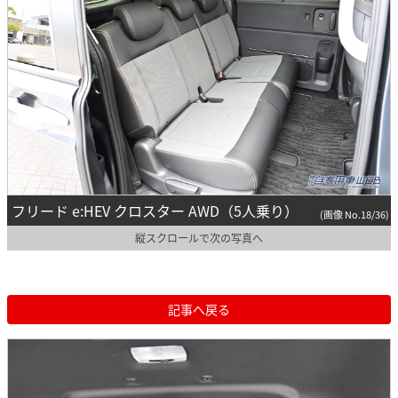
フリード e:HEV クロスター AWD（5人乗り）
(画像 No.18/36)
縦スクロールで次の写真へ
記事へ戻る