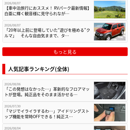
2026/08/07
【車中泊旅行におススメ！ RVパーク最新情報】
白亜に輝く観音様に見守られなが…
2026/08/07
「20年以上前に登場していた“遊びを極める”ク
ルマ」 そんな自由気ままで、タ…
もっと見る
人気記事ランキング(全体)
2026/08/06
「この発想はなかった…」革新的なフロアマッ
トが登場。純正品をそのまま活かせる…
2026/07/30
「マジでイライラするわ…」アイドリングスト
ップ機能を常時OFFできる！純正ス…
2026/08/04