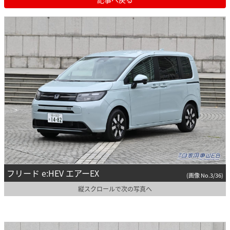
フリード e:HEV エアーEX
(画像 No.3/36)
縦スクロールで次の写真へ