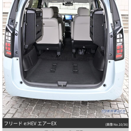
フリード e:HEV エアーEX
(画像 No.10/36)