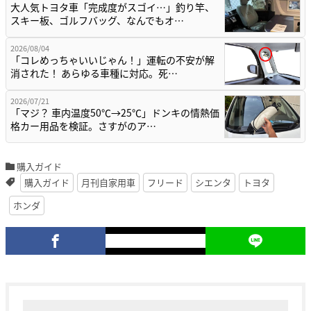
大人気トヨタ車「完成度がスゴイ…」釣り竿、
スキー板、ゴルフバッグ、なんでもオ…
2026/08/04
「コレめっちゃいいじゃん！」運転の不安が解
消された！ あらゆる車種に対応。死…
2026/07/21
「マジ？ 車内温度50℃→25℃」ドンキの情熱価
格カー用品を検証。さすがのア…
購入ガイド
購入ガイド
月刊自家用車
フリード
シエンタ
トヨタ
ホンダ