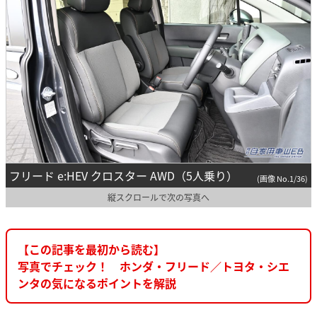
フリード e:HEV クロスター AWD（5人乗り）
(画像 No.1/36)
縦スクロールで次の写真へ
【この記事を最初から読む】
写真でチェック！ ホンダ・フリード／トヨタ・シエ
ンタの気になるポイントを解説