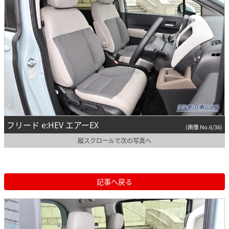
フリード e:HEV エアーEX
(画像 No.6/36)
縦スクロールで次の写真へ
記事へ戻る