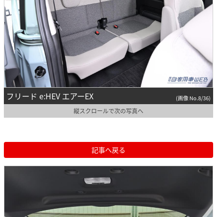
フリード e:HEV エアーEX
(画像 No.8/36)
縦スクロールで次の写真へ
記事へ戻る