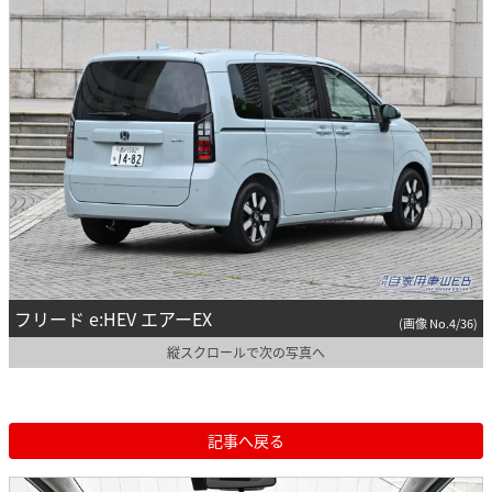
フリード e:HEV エアーEX
(画像 No.4/36)
縦スクロールで次の写真へ
記事へ戻る