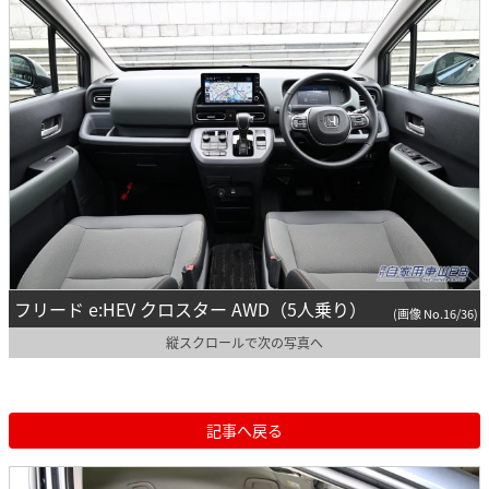
フリード e:HEV クロスター AWD（5人乗り）
(画像 No.16/36)
縦スクロールで次の写真へ
記事へ戻る