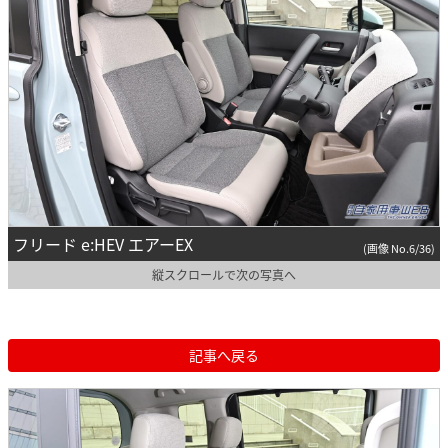
フリード e:HEV エアーEX
(画像 No.6/36)
縦スクロールで次の写真へ
記事へ戻る