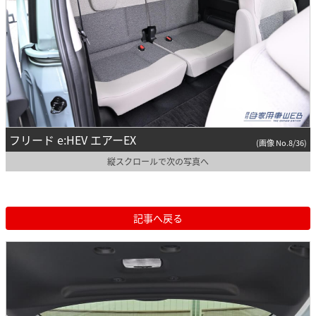
フリード e:HEV エアーEX
(画像 No.8/36)
縦スクロールで次の写真へ
記事へ戻る