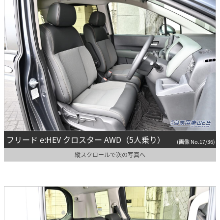
フリード e:HEV クロスター AWD（5人乗り）
(画像 No.17/36)
縦スクロールで次の写真へ