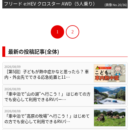
フリード e:HEV クロスター AWD（5人乗り）
(画像 No.20/36)
1
2
最新の投稿記事(全体)
2026/08/09
［第5回］子どもが熱中症かなと思ったら？ 車
内・外出先でできる応急処置と11…
2026/08/09
「車中泊で“山の湖”へ行こう！」 はじめての方
でも安心して利用できるRVパー…
2026/08/08
「車中泊で“高原の牧場”へ行こう！」はじめて
の方でも安心して利用できるRVパ…