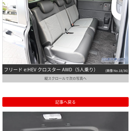
フリード e:HEV クロスター AWD（5人乗り）
(画像 No.18/36)
縦スクロールで次の写真へ
記事へ戻る