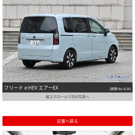
フリード e:HEV エアーEX
(画像 No.4/36)
縦スクロールで次の写真へ
記事へ戻る