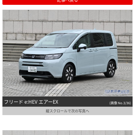
フリード e:HEV エアーEX
(画像 No.3/36)
縦スクロールで次の写真へ