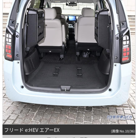
フリード e:HEV エアーEX
(画像 No.10/36)