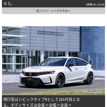
ろう。
(画像 No.15/24)
縦スクロールで次の写真へ
現行型はシビックタイプRとしては6代目とな
る。ボディサイズは全長×全幅×全高＝