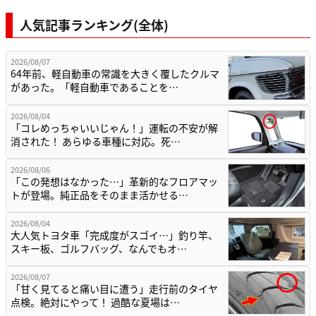
人気記事ランキング(全体)
2026/08/07
64年前、軽自動車の常識を大きく覆したクルマ
があった。「軽自動車であることを…
2026/08/04
「コレめっちゃいいじゃん！」運転の不安が解
消された！ あらゆる車種に対応。死…
2026/08/06
「この発想はなかった…」革新的なフロアマッ
トが登場。純正品をそのまま活かせる…
2026/08/04
大人気トヨタ車「完成度がスゴイ…」釣り竿、
スキー板、ゴルフバッグ、なんでもオ…
2026/08/07
「甘く見てると痛い目に遭う」走行前のタイヤ
点検。絶対にやって！ 過酷な夏場は…