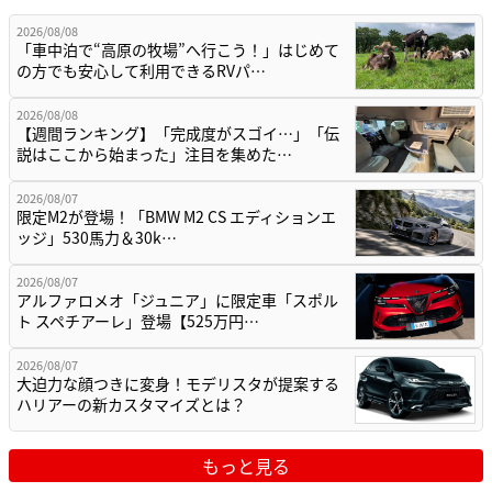
2026/08/08
「車中泊で“高原の牧場”へ行こう！」はじめて
の方でも安心して利用できるRVパ…
2026/08/08
【週間ランキング】「完成度がスゴイ…」「伝
説はここから始まった」注目を集めた…
2026/08/07
限定M2が登場！「BMW M2 CS エディションエ
ッジ」530馬力＆30k…
2026/08/07
アルファロメオ「ジュニア」に限定車「スポル
ト スペチアーレ」登場【525万円…
2026/08/07
大迫力な顔つきに変身！モデリスタが提案する
ハリアーの新カスタマイズとは？
もっと見る