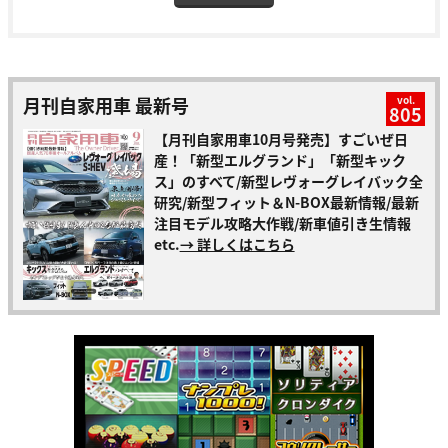
月刊自家用車 最新号
vol.
805
【月刊自家用車10月号発売】すごいぜ日
産！「新型エルグランド」「新型キック
ス」のすべて/新型レヴォーグレイバック全
研究/新型フィット＆N-BOX最新情報/最新
注目モデル攻略大作戦/新車値引き生情報
etc.
→ 詳しくはこちら