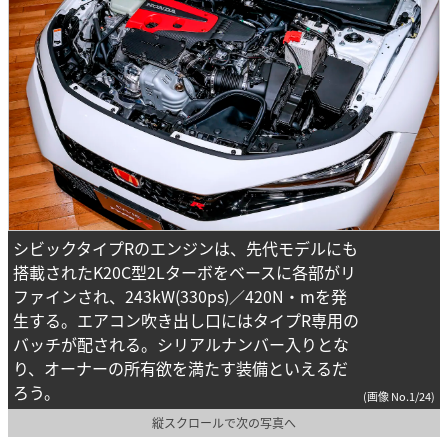
シビックタイプRのエンジンは、先代モデルにも
搭載されたK20C型2Lターボをベースに各部がリ
ファインされ、243kW(330ps)／420N・mを発
生する。エアコン吹き出し口にはタイプR専用の
バッチが配される。シリアルナンバー入りとな
り、オーナーの所有欲を満たす装備といえるだ
ろう。
(画像 No.1/24)
縦スクロールで次の写真へ