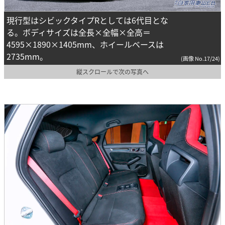
現行型はシビックタイプRとしては6代目とな
る。ボディサイズは全長×全幅×全高＝
4595×1890×1405mm、ホイールベースは
2735mm。
(画像 No.17/24)
縦スクロールで次の写真へ