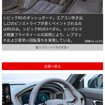
シビックRSのダッシュボード。エアコン吹き出
し口のピンストライプが赤くペイントされるの
はRSのみ。シビックRSの3ペダル。シングルマ
ス軽量フライホイールの採用により、レブマッ
チおよび素早い回転落ちを実現している。
(画像 No.12/24)
縦スクロールで次の写真へ
記事へ戻る