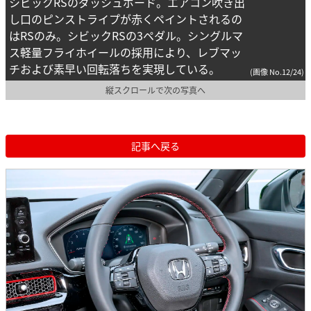
シビックRSのダッシュボード。エアコン吹き出
し口のピンストライプが赤くペイントされるの
はRSのみ。シビックRSの3ペダル。シングルマ
ス軽量フライホイールの採用により、レブマッ
チおよび素早い回転落ちを実現している。
(画像 No.12/24)
縦スクロールで次の写真へ
記事へ戻る