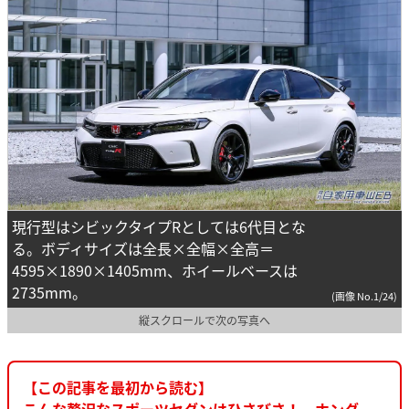
現行型はシビックタイプRとしては6代目とな
る。ボディサイズは全長×全幅×全高＝
4595×1890×1405mm、ホイールベースは
2735mm。
(画像 No.1/24)
縦スクロールで次の写真へ
【この記事を最初から読む】
こんな贅沢なスポーツセダンはひさびさ！ ホンダ