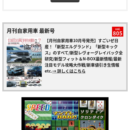
月刊自家用車 最新号
vol.
805
【月刊自家用車10月号発売】すごいぜ日
産！「新型エルグランド」「新型キック
ス」のすべて/新型レヴォーグレイバック全
研究/新型フィット＆N-BOX最新情報/最新
注目モデル攻略大作戦/新車値引き生情報
etc.
→ 詳しくはこちら