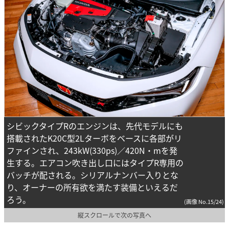
シビックタイプRのエンジンは、先代モデルにも
搭載されたK20C型2Lターボをベースに各部がリ
ファインされ、243kW(330ps)／420N・mを発
生する。エアコン吹き出し口にはタイプR専用の
バッチが配される。シリアルナンバー入りとな
り、オーナーの所有欲を満たす装備といえるだ
ろう。
(画像 No.15/24)
縦スクロールで次の写真へ