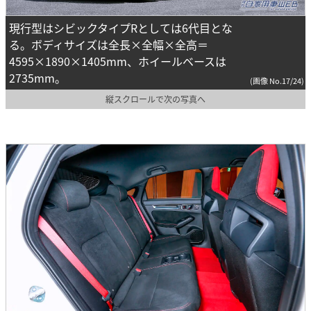
現行型はシビックタイプRとしては6代目とな
る。ボディサイズは全長×全幅×全高＝
4595×1890×1405mm、ホイールベースは
2735mm。
(画像 No.17/24)
縦スクロールで次の写真へ