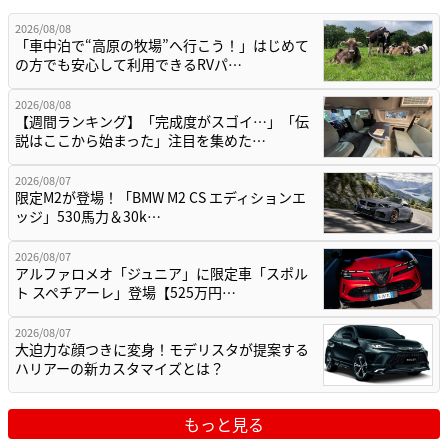
2026/08/08
「車中泊で“高原の牧場”へ行こう！」はじめて
の方でも安心して利用できるRVパ…
2026/08/08
【週間ランキング】「完成度がスゴイ…」「伝
説はここから始まった」注目を集めた…
2026/08/07
限定M2が登場！「BMW M2 CS エディションエ
ッジ」530馬力＆30k…
2026/08/07
アルファロメオ「ジュニア」に限定車「スポル
ト スペチアーレ」登場【525万円…
2026/08/07
大迫力な顔つきに変身！モデリスタが提案する
ハリアーの新カスタマイズとは？
もっと見る