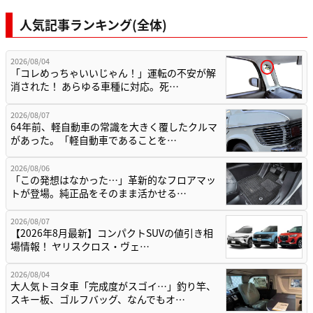
人気記事ランキング(全体)
2026/08/04
「コレめっちゃいいじゃん！」運転の不安が解
消された！ あらゆる車種に対応。死…
2026/08/07
64年前、軽自動車の常識を大きく覆したクルマ
があった。「軽自動車であることを…
2026/08/06
「この発想はなかった…」革新的なフロアマッ
トが登場。純正品をそのまま活かせる…
2026/08/07
【2026年8月最新】コンパクトSUVの値引き相
場情報！ ヤリスクロス・ヴェ…
2026/08/04
大人気トヨタ車「完成度がスゴイ…」釣り竿、
スキー板、ゴルフバッグ、なんでもオ…