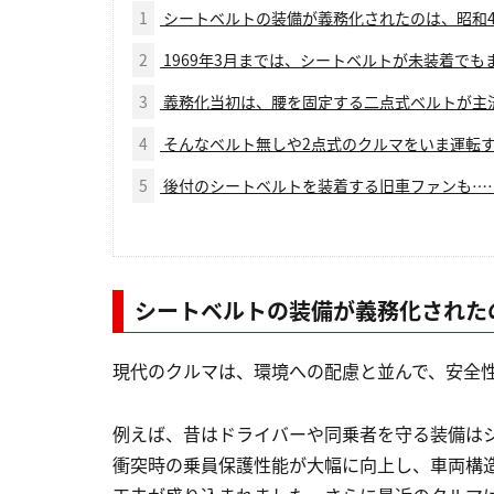
1
シートベルトの装備が義務化されたのは、昭和44
2
1969年3月までは、シートベルトが未装着でも
3
義務化当初は、腰を固定する二点式ベルトが主
4
そんなベルト無しや2点式のクルマをいま運転
5
後付のシートベルトを装着する旧車ファンも…
シートベルトの装備が義務化されたの
現代のクルマは、環境への配慮と並んで、安全
例えば、昔はドライバーや同乗者を守る装備は
衝突時の乗員保護性能が大幅に向上し、車両構