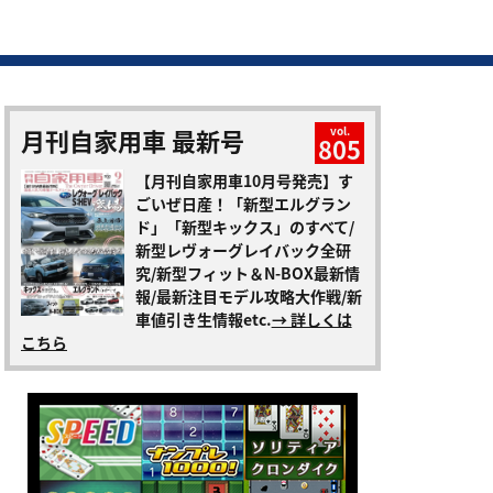
月刊自家用車 最新号
vol.
805
【月刊自家用車10月号発売】す
ごいぜ日産！「新型エルグラン
ド」「新型キックス」のすべて/
新型レヴォーグレイバック全研
究/新型フィット＆N-BOX最新情
報/最新注目モデル攻略大作戦/新
車値引き生情報etc.
→ 詳しくは
こちら