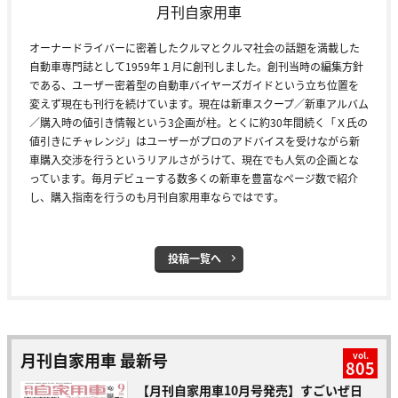
月刊自家用車
オーナードライバーに密着したクルマとクルマ社会の話題を満載した
自動車専門誌として1959年１月に創刊しました。創刊当時の編集方針
である、ユーザー密着型の自動車バイヤーズガイドという立ち位置を
変えず現在も刊行を続けています。現在は新車スクープ／新車アルバム
／購入時の値引き情報という3企画が柱。とくに約30年間続く「Ｘ氏の
値引きにチャレンジ」はユーザーがプロのアドバイスを受けながら新
車購入交渉を行うというリアルさがうけて、現在でも人気の企画とな
っています。毎月デビューする数多くの新車を豊富なページ数で紹介
し、購入指南を行うのも月刊自家用車ならではです。
投稿一覧へ
月刊自家用車 最新号
vol.
805
【月刊自家用車10月号発売】すごいぜ日