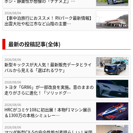
ポジ・静粛性が想像の「ナナメ上」…
2026/08/04
【車中泊旅行におススメ！ RVパーク最新情報】
出雲大社や松江市など山陰の主要…
最新の投稿記事(全体)
2026/08/06
新型キックスが大人気！最新販売データとライ
バルから見える「選ばれるワケ」
2026/08/06
トヨタ「GR86」が一部改良を実施。意のままの
走りがさらに進化！「ソリッドグ…
2026/08/06
HRCがコミケ108に初出展！本物F1マシン展示
＆1300万の本格シミュレー…
2026/08/06
マツダ新型CX-5の安全性能が素晴らしい！米国