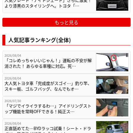
人気グレード「ナイトシェード」さらに激変！
より漆黒のスタイリングへ。トヨタ「…
もっと見る
人気記事ランキング(全体)
2026/08/04
「コレめっちゃいいじゃん！」運転の不安が解
消された！ あらゆる車種に対応。死…
2026/08/04
大人気トヨタ車「完成度がスゴイ…」釣り竿、
スキー板、ゴルフバッグ、なんでもオ…
2026/07/30
「マジでイライラするわ…」アイドリングスト
ップ機能を常時OFFできる！純正ス…
2026/08/04
正直舐めてた…BYDラッコ試乗！シート・ドラ