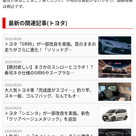
能性があることをご了承ください。※特別な表記がないかぎり、価格情報
は税込です。
最新の関連記事(トヨタ)
2026/08/06
トヨタ「GR86」が一部改良を実施。意のままの
走りがさらに進化！「ソリッドグ…
2026/08/04
【絶対欲しい】まさかのスシローとコラボ！？
寿司ネタ仕様のGR86やスープラな…
2026/08/04
大人気トヨタ車「完成度がスゴイ…」釣り竿、
スキー板、ゴルフバッグ、なんでもオ…
2026/08/03
トヨタ「シエンタ」が一部改良を実施。新色
「クリアベージュメタリック」を追加
2026/08/03