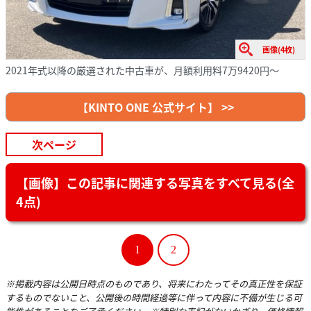
画像(4枚)
2021年式以降の厳選された中古車が、月額利用料7万9420円～
【KINTO ONE 公式サイト】 >>
次ページ
【画像】この記事に関連する写真をすべて見る(全
4点)
1
2
※掲載内容は公開日時点のものであり、将来にわたってその真正性を保証
するものでないこと、公開後の時間経過等に伴って内容に不備が生じる可