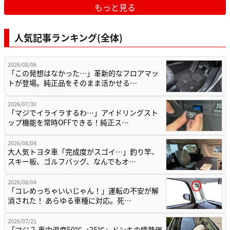
もっと見る
人気記事ランキング(全体)
2026/08/06
「この発想はなかった…」革新的なフロアマッ
トが登場。純正品をそのまま活かせる…
2026/07/30
「マジでイライラするわ…」アイドリングスト
ップ機能を常時OFFできる！純正ス…
2026/08/04
大人気トヨタ車「完成度がスゴイ…」釣り竿、
スキー板、ゴルフバッグ、なんでもオ…
2026/08/04
「コレめっちゃいいじゃん！」運転の不安が解
消された！ あらゆる車種に対応。死…
2026/07/21
「マジ？ 車内温度50℃→25℃」ドンキの情熱価