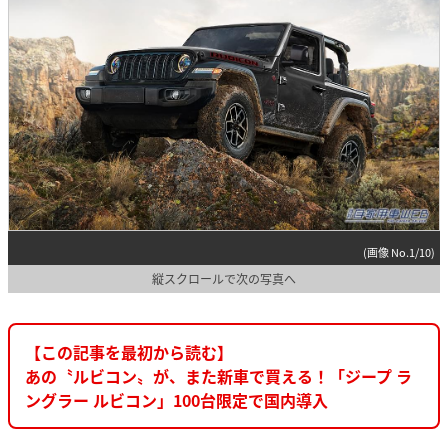
(画像 No.1/10)
縦スクロールで次の写真へ
【この記事を最初から読む】
あの〝ルビコン〟が、また新車で買える！「ジープ ラ
ングラー ルビコン」100台限定で国内導入