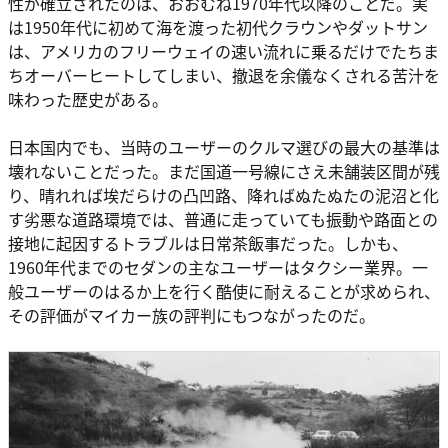
性が確立されたのは、おおむね1970年代以降のことだ。実
は1950年代に初めて海を渡った初代クラウンやダットサン
は、アメリカのフリーウェイの速い流れに乗るだけでたちま
ちオーバーヒートしてしまい、撤退を余儀なくされる苦汁を
味わった歴史がある。
日本国内でも、当時のユーザーのクルマ選びの最大の基準は
壊れないことだった。まだ国道一号線にさえ未舗装区間が残
り、晴れれば埃だらけの凸凹路、降ればぬたぬたの泥沼と化
す劣悪な道路環境では、普通に走っていても振動や路面との
接地に起因するトラブルは日常茶飯事だった。しかも、
1960年代までのセダンの主なユーザーはタクシー業界。一
般ユーザーのはるか上を行く酷使に耐えることが求められ、
その評価がマイカー族の評判にもつながったのだ。