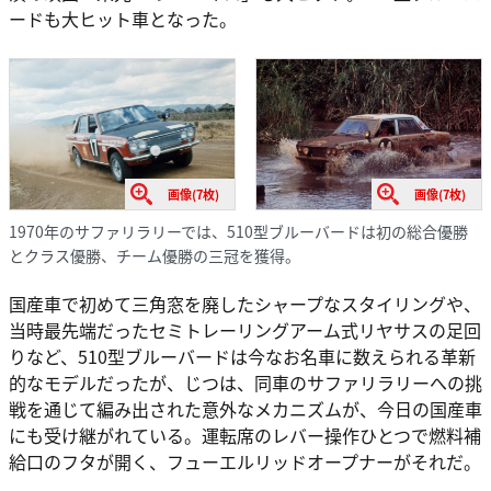
ードも大ヒット車となった。
画像(7枚)
画像(7枚)
1970年のサファリラリーでは、510型ブルーバードは初の総合優勝
とクラス優勝、チーム優勝の三冠を獲得。
国産車で初めて三角窓を廃したシャープなスタイリングや、
当時最先端だったセミトレーリングアーム式リヤサスの足回
りなど、510型ブルーバードは今なお名車に数えられる革新
的なモデルだったが、じつは、同車のサファリラリーへの挑
戦を通じて編み出された意外なメカニズムが、今日の国産車
にも受け継がれている。運転席のレバー操作ひとつで燃料補
給口のフタが開く、フューエルリッドオープナーがそれだ。