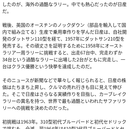
したのが、海外の過酷なラリー。中でも熱心だったのが日産
だ。
戦後、英国のオースチンのノックダウン（部品を輸入して国
内で組み立てる）生産で乗用車作りを学んだ日産は、自社開
発のダットサン110型を経て、1957年にダットサン210型を
発売する。その頑丈さを証明するために1958年にオースト
ラリア一周ラリーに挑戦すると、出走67台中、完走わずか
34台という過酷なラリーに出場した2台がともに完走し、一
台はクラス優勝という快挙を達成したのだ。
そのニュースが新聞などで華々しく報じられると、日産の株
価はたちまち上昇し、クルマの売れ行きも目に見えて伸び
た。そこで日産はさらなる実績作りを目指し、カーブレイク
ラリーの異名を持つ、世界で最も過酷といわれたサファリラ
リーへの挑戦を決めたのだった。
初挑戦は1963年。310型初代ブルーバードと初代セドリック
で挑むも、全滅。翌1964年は410型2代目ブルーバードとセ