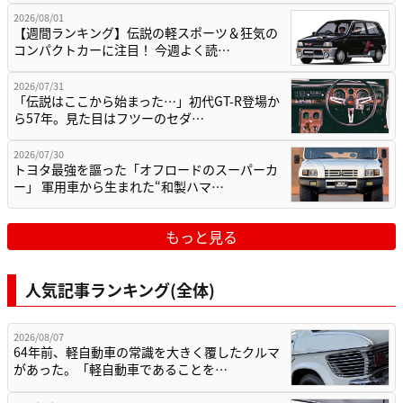
2026/08/01
【週間ランキング】伝説の軽スポーツ＆狂気の
コンパクトカーに注目！ 今週よく読…
2026/07/31
「伝説はここから始まった…」初代GT-R登場か
ら57年。見た目はフツーのセダ…
2026/07/30
トヨタ最強を謳った「オフロードのスーパーカ
ー」 軍用車から生まれた“和製ハマ…
もっと見る
人気記事ランキング(全体)
2026/08/07
64年前、軽自動車の常識を大きく覆したクルマ
があった。「軽自動車であることを…