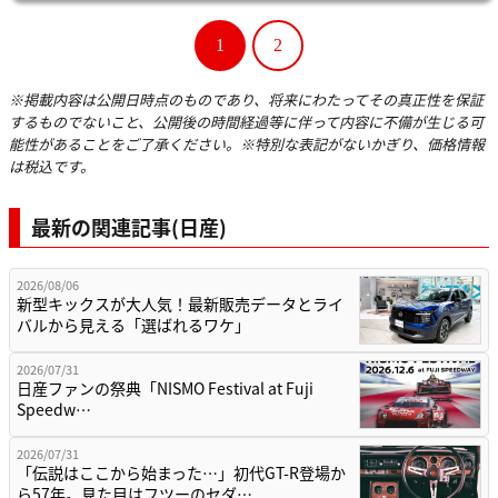
1
2
※掲載内容は公開日時点のものであり、将来にわたってその真正性を保証
するものでないこと、公開後の時間経過等に伴って内容に不備が生じる可
能性があることをご了承ください。※特別な表記がないかぎり、価格情報
は税込です。
最新の関連記事(日産)
2026/08/06
新型キックスが大人気！最新販売データとライ
バルから見える「選ばれるワケ」
2026/07/31
日産ファンの祭典「NISMO Festival at Fuji
Speedw…
2026/07/31
「伝説はここから始まった…」初代GT-R登場か
ら57年。見た目はフツーのセダ…