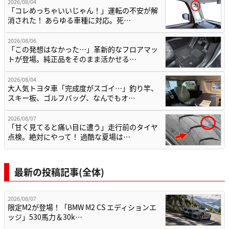
2026/08/04
「コレめっちゃいいじゃん！」運転の不安が解
消された！ あらゆる車種に対応。死…
2026/08/06
「この発想はなかった…」革新的なフロアマッ
トが登場。純正品をそのまま活かせる…
2026/08/04
大人気トヨタ車「完成度がスゴイ…」釣り竿、
スキー板、ゴルフバッグ、なんでもオ…
2026/08/07
「甘く見てると痛い目に遭う」走行前のタイヤ
点検。絶対にやって！ 過酷な夏場は…
最新の投稿記事(全体)
2026/08/07
限定M2が登場！「BMW M2 CS エディションエ
ッジ」530馬力＆30k…