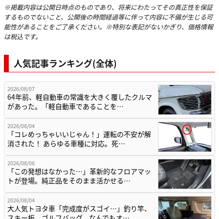
※掲載内容は公開日時点のものであり、将来にわたってその真正性を保証
するものでないこと、公開後の時間経過等に伴って内容に不備が生じる可
能性があることをご了承ください。※特別な表記がないかぎり、価格情報
は税込です。
人気記事ランキング(全体)
2026/08/07
64年前、軽自動車の常識を大きく覆したクルマ
があった。「軽自動車であることを…
2026/08/04
「コレめっちゃいいじゃん！」運転の不安が解
消された！ あらゆる車種に対応。死…
2026/08/06
「この発想はなかった…」革新的なフロアマッ
トが登場。純正品をそのまま活かせる…
2026/08/04
大人気トヨタ車「完成度がスゴイ…」釣り竿、
スキー板、ゴルフバッグ、なんでもオ…