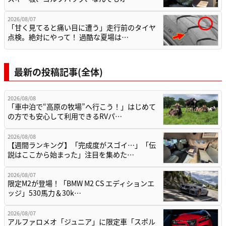
2026/08/07
「甘く見てると痛い目に遭う」走行前のタイヤ
点検。絶対にやって！ 過酷な夏場は…
最新の投稿記事(全体)
2026/08/08
「車中泊で“高原の牧場”へ行こう！」はじめて
の方でも安心して利用できるRVパ…
2026/08/08
【週間ランキング】「完成度がスゴイ…」「伝
説はここから始まった」注目を集めた…
2026/08/07
限定M2が登場！「BMW M2 CS エディションエ
ッジ」530馬力＆30k…
2026/08/07
アルファロメオ「ジュニア」に限定車「スポル