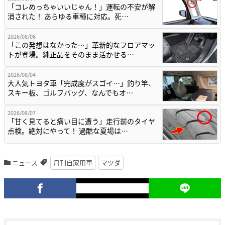
「コレめっちゃいいじゃん！」運転の不安が解
消された！ あらゆる車種に対応。死…
2026/08/06
「この発想はなかった…」革新的なフロアマッ
トが登場。純正品をそのまま活かせる…
2026/08/04
大人気トヨタ車「完成度がスゴイ…」釣り竿、
スキー板、ゴルフバッグ、なんでもオ…
2026/08/07
「甘く見てると痛い目に遭う」走行前のタイヤ
点検。絶対にやって！ 過酷な夏場は…
ニュース
月刊自家用車
マツダ