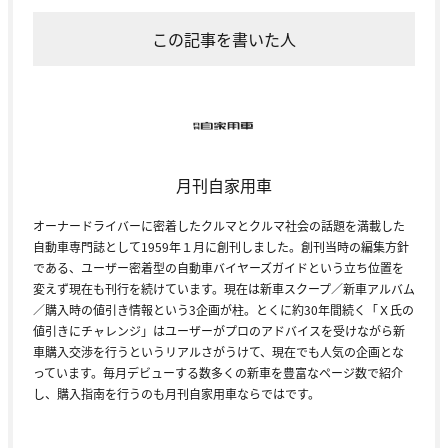
この記事を書いた人
月刊自家用車
オーナードライバーに密着したクルマとクルマ社会の話題を満載した
自動車専門誌として1959年１月に創刊しました。創刊当時の編集方針
である、ユーザー密着型の自動車バイヤーズガイドという立ち位置を
変えず現在も刊行を続けています。現在は新車スクープ／新車アルバム
／購入時の値引き情報という3企画が柱。とくに約30年間続く「Ｘ氏の
値引きにチャレンジ」はユーザーがプロのアドバイスを受けながら新
車購入交渉を行うというリアルさがうけて、現在でも人気の企画とな
っています。毎月デビューする数多くの新車を豊富なページ数で紹介
し、購入指南を行うのも月刊自家用車ならではです。