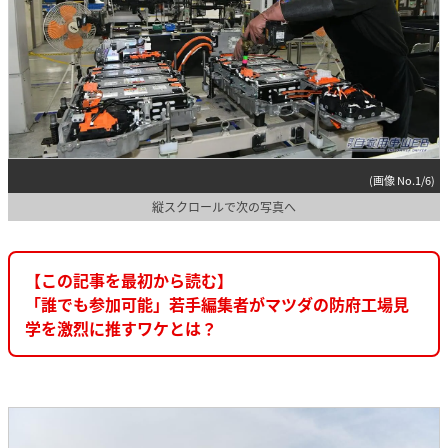
(画像 No.1/6)
縦スクロールで次の写真へ
【この記事を最初から読む】
「誰でも参加可能」若手編集者がマツダの防府工場見
学を激烈に推すワケとは？