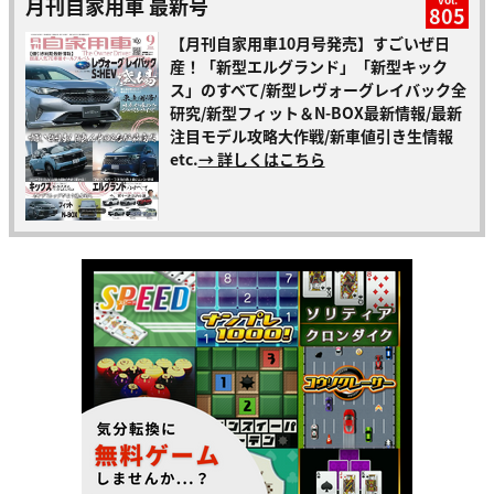
月刊自家用車 最新号
805
【月刊自家用車10月号発売】すごいぜ日
産！「新型エルグランド」「新型キック
ス」のすべて/新型レヴォーグレイバック全
研究/新型フィット＆N-BOX最新情報/最新
注目モデル攻略大作戦/新車値引き生情報
etc.
→ 詳しくはこちら