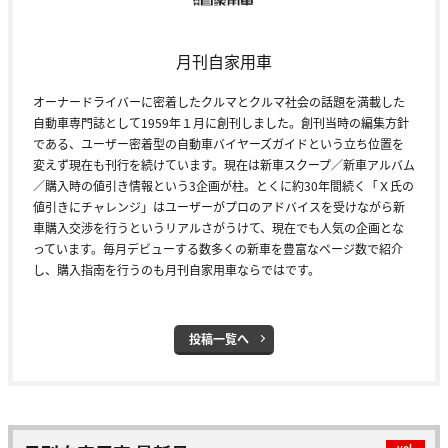
月刊自家用車
オーナードライバーに密着したクルマとクルマ社会の話題を満載した
自動車専門誌として1959年１月に創刊しました。創刊当時の編集方針
である、ユーザー密着型の自動車バイヤーズガイドという立ち位置を
変えず現在も刊行を続けています。現在は新車スクープ／新車アルバム
／購入時の値引き情報という3企画が柱。とくに約30年間続く「Ｘ氏の
値引きにチャレンジ」はユーザーがプロのアドバイスを受けながら新
車購入交渉を行うというリアルさがうけて、現在でも人気の企画とな
っています。毎月デビューする数多くの新車を豊富なページ数で紹介
し、購入指南を行うのも月刊自家用車ならではです。
投稿一覧へ
vol.