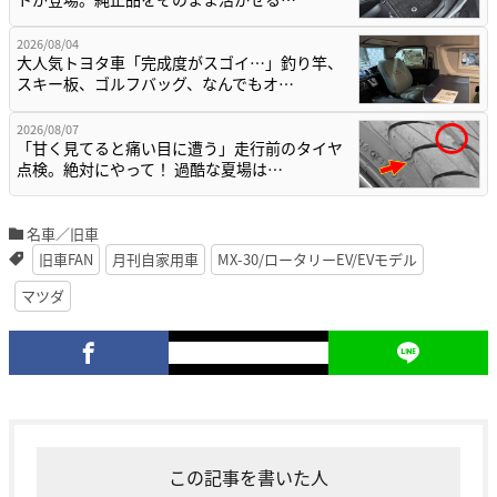
2026/08/04
大人気トヨタ車「完成度がスゴイ…」釣り竿、
スキー板、ゴルフバッグ、なんでもオ…
2026/08/07
「甘く見てると痛い目に遭う」走行前のタイヤ
点検。絶対にやって！ 過酷な夏場は…
名車／旧車
旧車FAN
月刊自家用車
MX-30/ロータリーEV/EVモデル
マツダ
この記事を書いた人