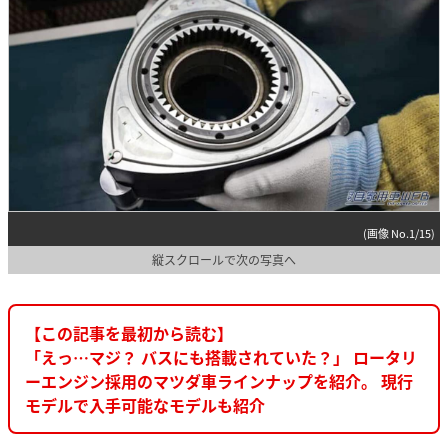
(画像 No.1/15)
縦スクロールで次の写真へ
【この記事を最初から読む】
「えっ…マジ？ バスにも搭載されていた？」 ロータリ
ーエンジン採用のマツダ車ラインナップを紹介。 現行
モデルで入手可能なモデルも紹介