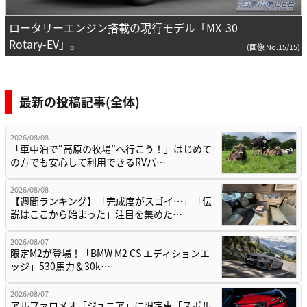
ロータリーエンジン搭載の現行モデル「MX-30
Rotary-EV」。
(画像 No.15/15)
最新の投稿記事(全体)
2026/08/08
「車中泊で“高原の牧場”へ行こう！」はじめて
の方でも安心して利用できるRVパ…
2026/08/08
【週間ランキング】「完成度がスゴイ…」「伝
説はここから始まった」注目を集めた…
2026/08/07
限定M2が登場！「BMW M2 CS エディションエ
ッジ」530馬力＆30k…
2026/08/07
アルファロメオ「ジュニア」に限定車「スポル