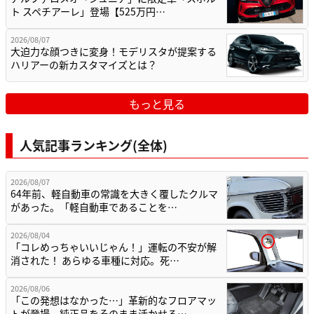
ト スペチアーレ」登場【525万円…
2026/08/07
大迫力な顔つきに変身！モデリスタが提案する
ハリアーの新カスタマイズとは？
もっと見る
人気記事ランキング(全体)
2026/08/07
64年前、軽自動車の常識を大きく覆したクルマ
があった。「軽自動車であることを…
2026/08/04
「コレめっちゃいいじゃん！」運転の不安が解
消された！ あらゆる車種に対応。死…
2026/08/06
「この発想はなかった…」革新的なフロアマッ
トが登場。純正品をそのまま活かせる…