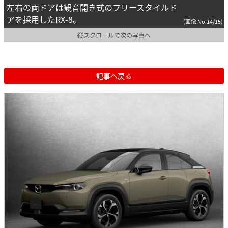
左右の両ドアは観音開き式のフリースタイルド
アを採用したRX-8。
(画像 No.14/15)
縦スクロールで次の写真へ
記事へ戻る