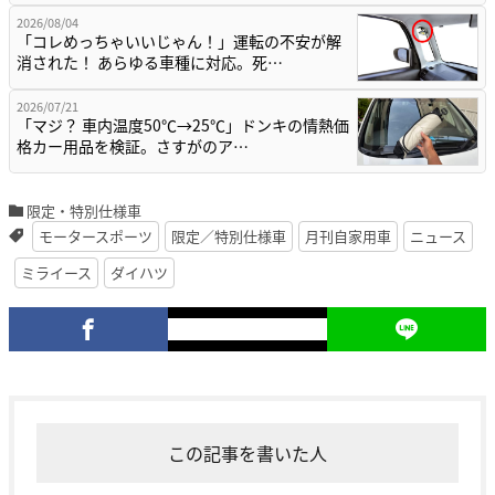
2026/08/04
「コレめっちゃいいじゃん！」運転の不安が解
消された！ あらゆる車種に対応。死…
2026/07/21
「マジ？ 車内温度50℃→25℃」ドンキの情熱価
格カー用品を検証。さすがのア…
限定・特別仕様車
モータースポーツ
限定／特別仕様車
月刊自家用車
ニュース
ミライース
ダイハツ
この記事を書いた人