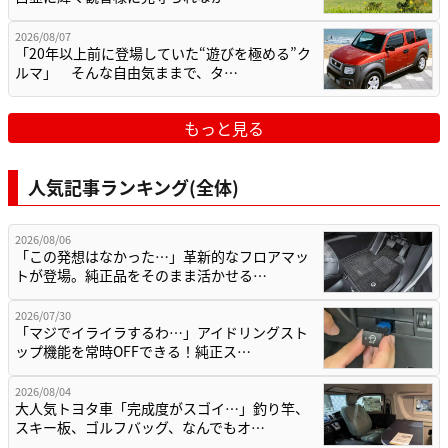
2026/08/07
「20年以上前に登場していた“遊びを極める”ク
ルマ」 そんな自由気ままで、タ…
もっと見る
人気記事ランキング(全体)
2026/08/06
「この発想はなかった…」革新的なフロアマッ
トが登場。純正品をそのまま活かせる…
2026/07/30
「マジでイライラするわ…」アイドリングスト
ップ機能を常時OFFできる！純正ス…
2026/08/04
大人気トヨタ車「完成度がスゴイ…」釣り竿、
スキー板、ゴルフバッグ、なんでもオ…