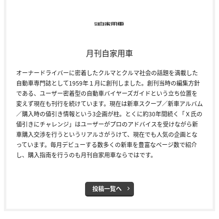
月刊自家用車
オーナードライバーに密着したクルマとクルマ社会の話題を満載した
自動車専門誌として1959年１月に創刊しました。創刊当時の編集方針
である、ユーザー密着型の自動車バイヤーズガイドという立ち位置を
変えず現在も刊行を続けています。現在は新車スクープ／新車アルバム
／購入時の値引き情報という3企画が柱。とくに約30年間続く「Ｘ氏の
値引きにチャレンジ」はユーザーがプロのアドバイスを受けながら新
車購入交渉を行うというリアルさがうけて、現在でも人気の企画とな
っています。毎月デビューする数多くの新車を豊富なページ数で紹介
し、購入指南を行うのも月刊自家用車ならではです。
投稿一覧へ