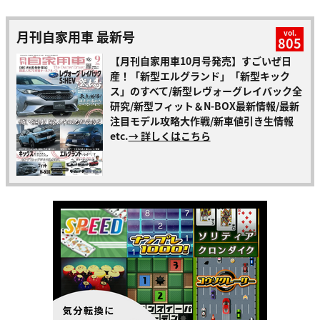
月刊自家用車 最新号
vol.
805
【月刊自家用車10月号発売】すごいぜ日
産！「新型エルグランド」「新型キック
ス」のすべて/新型レヴォーグレイバック全
研究/新型フィット＆N-BOX最新情報/最新
注目モデル攻略大作戦/新車値引き生情報
etc.
→ 詳しくはこちら