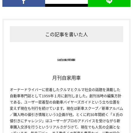
この記事を書いた人
月刊自家用車
オーナードライバーに密着したクルマとクルマ社会の話題を満載した
自動車専門誌として1959年１月に創刊しました。創刊当時の編集方針
である、ユーザー密着型の自動車バイヤーズガイドという立ち位置を
変えず現在も刊行を続けています。現在は新車スクープ／新車アルバム
／購入時の値引き情報という3企画が柱。とくに約30年間続く「Ｘ氏の
値引きにチャレンジ」はユーザーがプロのアドバイスを受けながら新
車購入交渉を行うというリアルさがうけて、現在でも人気の企画とな