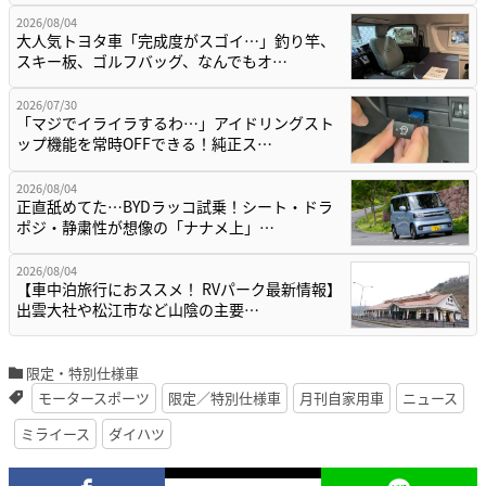
2026/08/04
大人気トヨタ車「完成度がスゴイ…」釣り竿、
スキー板、ゴルフバッグ、なんでもオ…
2026/07/30
「マジでイライラするわ…」アイドリングスト
ップ機能を常時OFFできる！純正ス…
2026/08/04
正直舐めてた…BYDラッコ試乗！シート・ドラ
ポジ・静粛性が想像の「ナナメ上」…
2026/08/04
【車中泊旅行におススメ！ RVパーク最新情報】
出雲大社や松江市など山陰の主要…
限定・特別仕様車
モータースポーツ
限定／特別仕様車
月刊自家用車
ニュース
ミライース
ダイハツ