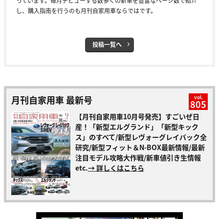
っています。毎月デビューする数多くの新車を豊富なページ数で紹介
し、購入指南を行うのも月刊自家用車ならではです。
投稿一覧へ
月刊自家用車 最新号
vol.
805
【月刊自家用車10月号発売】すごいぜ日
産！「新型エルグランド」「新型キック
ス」のすべて/新型レヴォーグレイバック全
研究/新型フィット＆N-BOX最新情報/最新
注目モデル攻略大作戦/新車値引き生情報
etc.
→ 詳しくはこちら