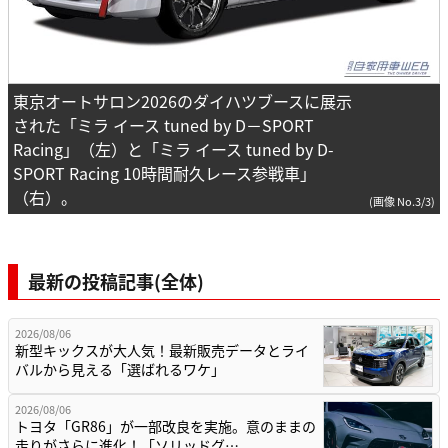
東京オートサロン2026のダイハツブースに展示
された「ミラ イース tuned by D－SPORT
Racing」（左）と「ミラ イース tuned by D-
SPORT Racing 10時間耐久レース参戦車」
（右）。
(画像 No.3/3)
最新の投稿記事(全体)
2026/08/06
新型キックスが大人気！最新販売データとライ
バルから見える「選ばれるワケ」
2026/08/06
トヨタ「GR86」が一部改良を実施。意のままの
走りがさらに進化！「ソリッドグ…