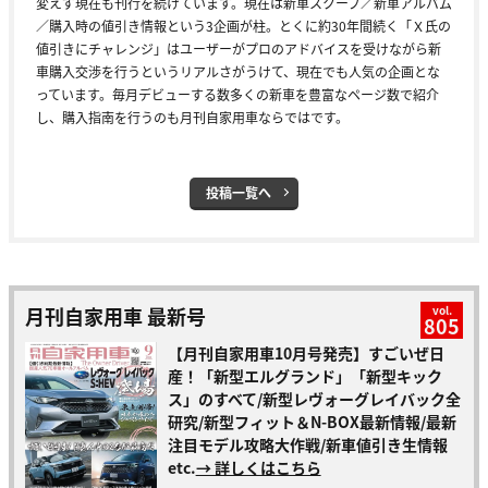
変えず現在も刊行を続けています。現在は新車スクープ／新車アルバム
／購入時の値引き情報という3企画が柱。とくに約30年間続く「Ｘ氏の
値引きにチャレンジ」はユーザーがプロのアドバイスを受けながら新
車購入交渉を行うというリアルさがうけて、現在でも人気の企画とな
っています。毎月デビューする数多くの新車を豊富なページ数で紹介
し、購入指南を行うのも月刊自家用車ならではです。
投稿一覧へ
月刊自家用車 最新号
vol.
805
【月刊自家用車10月号発売】すごいぜ日
産！「新型エルグランド」「新型キック
ス」のすべて/新型レヴォーグレイバック全
研究/新型フィット＆N-BOX最新情報/最新
注目モデル攻略大作戦/新車値引き生情報
etc.
→ 詳しくはこちら