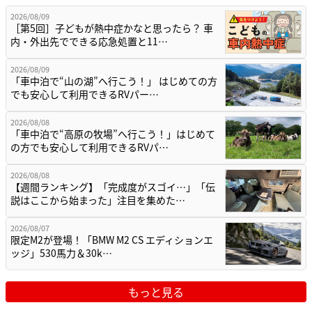
2026/08/09
［第5回］子どもが熱中症かなと思ったら？ 車
内・外出先でできる応急処置と11…
2026/08/09
「車中泊で“山の湖”へ行こう！」 はじめての方
でも安心して利用できるRVパー…
2026/08/08
「車中泊で“高原の牧場”へ行こう！」はじめて
の方でも安心して利用できるRVパ…
2026/08/08
【週間ランキング】「完成度がスゴイ…」「伝
説はここから始まった」注目を集めた…
2026/08/07
限定M2が登場！「BMW M2 CS エディションエ
ッジ」530馬力＆30k…
もっと見る