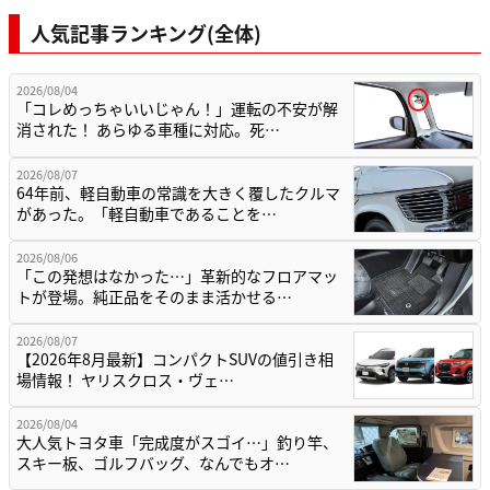
人気記事ランキング(全体)
2026/08/04
「コレめっちゃいいじゃん！」運転の不安が解
消された！ あらゆる車種に対応。死…
2026/08/07
64年前、軽自動車の常識を大きく覆したクルマ
があった。「軽自動車であることを…
2026/08/06
「この発想はなかった…」革新的なフロアマッ
トが登場。純正品をそのまま活かせる…
2026/08/07
【2026年8月最新】コンパクトSUVの値引き相
場情報！ ヤリスクロス・ヴェ…
2026/08/04
大人気トヨタ車「完成度がスゴイ…」釣り竿、
スキー板、ゴルフバッグ、なんでもオ…