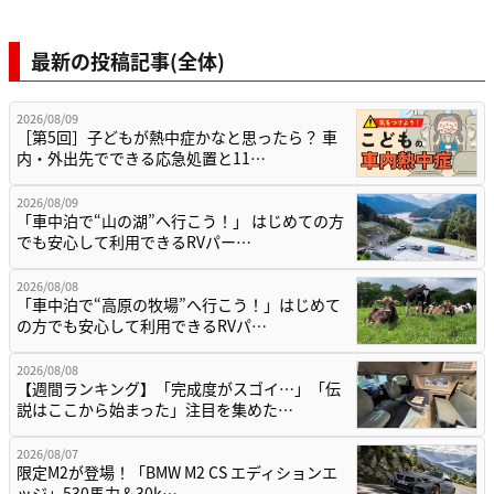
最新の投稿記事(全体)
2026/08/09
［第5回］子どもが熱中症かなと思ったら？ 車
内・外出先でできる応急処置と11…
2026/08/09
「車中泊で“山の湖”へ行こう！」 はじめての方
でも安心して利用できるRVパー…
2026/08/08
「車中泊で“高原の牧場”へ行こう！」はじめて
の方でも安心して利用できるRVパ…
2026/08/08
【週間ランキング】「完成度がスゴイ…」「伝
説はここから始まった」注目を集めた…
2026/08/07
限定M2が登場！「BMW M2 CS エディションエ
ッジ」530馬力＆30k…