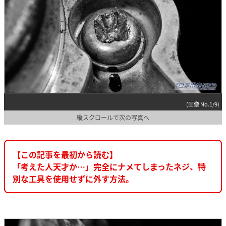
(画像 No.1/9)
縦スクロールで次の写真へ
【この記事を最初から読む】
「考えた人天才か…」完全にナメてしまったネジ、特
別な工具を使用せずに外す方法。