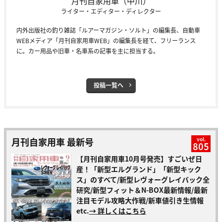
月刊自家用車（中川）
ライター・エディター・ディレクター
内外出版社の釣り雑誌「ルアーマガジン・ソルト」の編集長、自動車
WEBメディア「月刊自家用車WEB」の編集長を経て、フリーランス
に。カー用品や旧車・名車系の記事を主に担当する。
投稿一覧へ
月刊自家用車 最新号
vol.
805
【月刊自家用車10月号発売】すごいぜ日
産！「新型エルグランド」「新型キック
ス」のすべて/新型レヴォーグレイバック全
研究/新型フィット＆N-BOX最新情報/最新
注目モデル攻略大作戦/新車値引き生情報
etc.
→ 詳しくはこちら