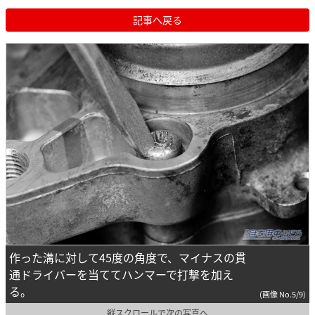
記事へ戻る
作った溝に対して45度の角度で、マイナスの貫
通ドライバーを当ててハンマーで打撃を加え
る。
(画像 No.5/9)
縦スクロールで次の写真へ