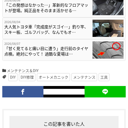
2026/08/06
「この発想はなかった…」革新的なフロアマッ
トが登場。純正品をそのまま活かせる…
2026/08/04
大人気トヨタ車「完成度がスゴイ…」釣り竿、
スキー板、ゴルフバッグ、なんでもオ…
2026/08/07
「甘く見てると痛い目に遭う」走行前のタイヤ
点検。絶対にやって！ 過酷な夏場は…
メンテナンス＆DIY
DIY
DIY修理
オートメカニック
メンテナンス
工具
この記事を書いた人