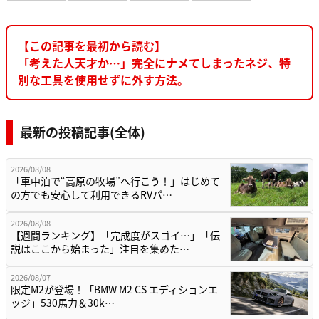
【この記事を最初から読む】
「考えた人天才か…」完全にナメてしまったネジ、特
別な工具を使用せずに外す方法。
最新の投稿記事(全体)
2026/08/08
「車中泊で“高原の牧場”へ行こう！」はじめて
の方でも安心して利用できるRVパ…
2026/08/08
【週間ランキング】「完成度がスゴイ…」「伝
説はここから始まった」注目を集めた…
2026/08/07
限定M2が登場！「BMW M2 CS エディションエ
ッジ」530馬力＆30k…