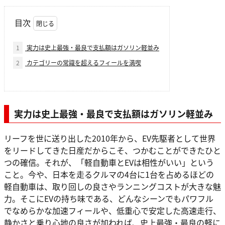
目次
1
実力は史上最強・最良で支払額はガソリン軽並み
2
カテゴリーの常識を超えるフィールを満喫
実力は史上最強・最良で支払額はガソリン軽並み
リーフを世に送り出した2010年から、EV先駆者として世界
をリードしてきた日産だからこそ、つかむことができたひと
つの確信。それが、「軽自動車とEVは相性がいい」という
こと。今や、日本を走るクルマの4台に1台を占めるほどの
軽自動車は、取り回しの良さやランニングコストが大きな魅
力。そこにEVの持ち味である、どんなシーンでもパワフル
でなめらかな加速フィールや、低重心で安定した高速走行、
静かさと乗り心地の良さが加われば、史上最強・最良の軽に