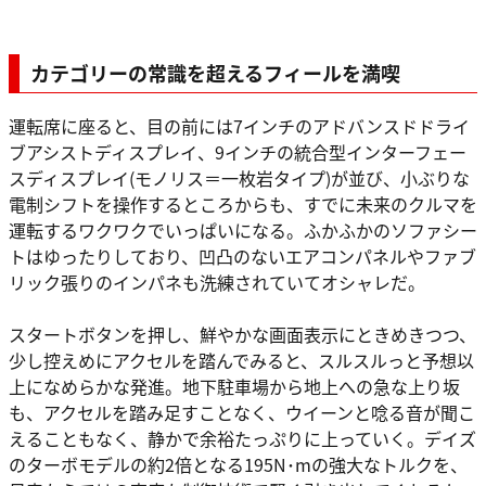
カテゴリーの常識を超えるフィールを満喫
運転席に座ると、目の前には7インチのアドバンスドドライ
ブアシストディスプレイ、9インチの統合型インターフェー
スディスプレイ(モノリス＝一枚岩タイプ)が並び、小ぶりな
電制シフトを操作するところからも、すでに未来のクルマを
運転するワクワクでいっぱいになる。ふかふかのソファシー
トはゆったりしており、凹凸のないエアコンパネルやファブ
リック張りのインパネも洗練されていてオシャレだ。
スタートボタンを押し、鮮やかな画面表示にときめきつつ、
少し控えめにアクセルを踏んでみると、スルスルっと予想以
上になめらかな発進。地下駐車場から地上への急な上り坂
も、アクセルを踏み足すことなく、ウイーンと唸る音が聞こ
えることもなく、静かで余裕たっぷりに上っていく。デイズ
のターボモデルの約2倍となる195N･mの強大なトルクを、