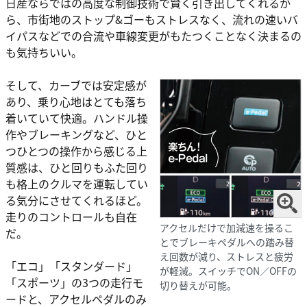
日産ならではの高度な制御技術で賢く引き出してくれるか
ら、市街地のストップ&ゴーもストレスなく、流れの速いバ
イパスなどでの合流や車線変更がもたつくことなく決まるの
も気持ちいい。
そして、カーブでは安定感が
あり、乗り心地はとても落ち
着いていて快適。ハンドル操
作やブレーキングなど、ひと
つひとつの操作から感じる上
質感は、ひと回りもふた回り
も格上のクルマを運転してい
る気分にさせてくれるほど。
走りのコントロールも自在
アクセルだけで加減速を操るこ
だ。
とでブレーキペダルへの踏み替
え回数が減り、ストレスと疲労
「エコ」「スタンダード」
が軽減。スイッチでON／OFFの
「スポーツ」の3つの走行モ
切り替えが可能。
ードと、アクセルペダルのみ