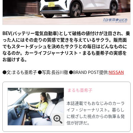
BEV(バッテリー電気自動車)として破格の値付けが注目され、乗
った人にはその走りの質感で驚きを与えているサクラ。販売面
でもスタートダッシュを決めたサクラとの毎日はどんなものに
なるのか。カーライフジャーナリスト・まるも亜希子の実感を
お届けする。
●文:まるも亜希子 ●写真:長谷川徹 ●BRAND POST提供:
NISSAN
まるも亜希子
本誌連載でもおなじみのカーラ
イフ・ジャーナリスト。暮らし
に根ざした視点からの執筆＆発
信が好評だ。