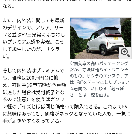
なる。
また、内外装に関しても最新
のデザインで、アリア、リー
フと並ぶEV三兄弟にふさわし
いプレミアム感を実現。こう
して誕生したのが、サクラ
だ。
空間効率の高いパッケージング
だが、寸法は軽ハイトワゴンそ
そして内外装はプレミアムで
のもの。サクラのエクステリア
も、価格は200万円台に抑
は“ 和”をテーマにしたプレミア
え、補助金(※申請額が予算額
ム志向で、いわゆる「軽っぽ
に達した場合は受付終了とな
さ」とは一線を画す。
るので注意）を使えばガソリ
ン軽のデイズとほぼ同じ価格帯で購入できる。これまでEV
に興味はあっても、価格がネックとなっていた人も、一気に
手が届きやすくなっている。