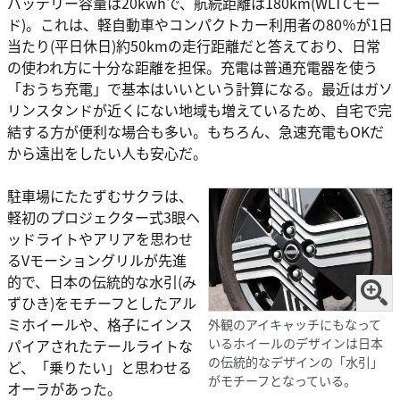
バッテリー容量は20kwhで、航続距離は180km(WLTCモー
ド)。これは、軽自動車やコンパクトカー利用者の80％が1日
当たり(平日休日)約50kmの走行距離だと答えており、日常
の使われ方に十分な距離を担保。充電は普通充電器を使う
「おうち充電」で基本はいいという計算になる。最近はガソ
リンスタンドが近くにない地域も増えているため、自宅で完
結する方が便利な場合も多い。もちろん、急速充電もOKだ
から遠出をしたい人も安心だ。
駐車場にたたずむサクラは、
軽初のプロジェクター式3眼ヘ
ッドライトやアリアを思わせ
るVモーショングリルが先進
的で、日本の伝統的な水引(み
ずひき)をモチーフとしたアル
ミホイールや、格子にインス
外観のアイキャッチにもなって
いるホイールのデザインは日本
パイアされたテールライトな
の伝統的なデザインの「水引」
ど、「乗りたい」と思わせる
がモチーフとなっている。
オーラがあった。