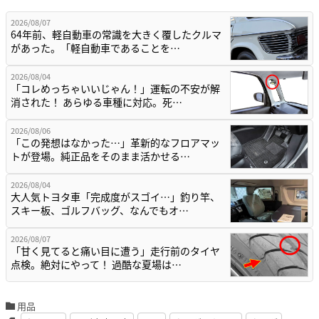
2026/08/07
64年前、軽自動車の常識を大きく覆したクルマ
があった。「軽自動車であることを…
2026/08/04
「コレめっちゃいいじゃん！」運転の不安が解
消された！ あらゆる車種に対応。死…
2026/08/06
「この発想はなかった…」革新的なフロアマッ
トが登場。純正品をそのまま活かせる…
2026/08/04
大人気トヨタ車「完成度がスゴイ…」釣り竿、
スキー板、ゴルフバッグ、なんでもオ…
2026/08/07
「甘く見てると痛い目に遭う」走行前のタイヤ
点検。絶対にやって！ 過酷な夏場は…
用品