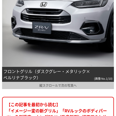
フロントグリル（ダスクグレー・メタリック×
ベルリナブラック）
(画像 No.1/10)
縦スクロールで次の写真へ
【この記事を最初から読む】
「イメージ一変の新グリル」「RVルックのボディパー