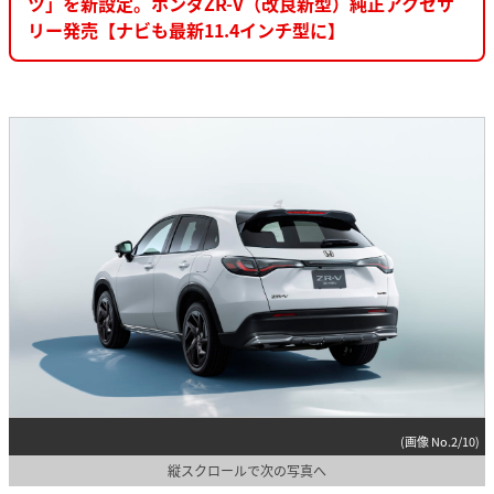
ツ」を新設定。ホンダZR-V（改良新型）純正アクセサ
リー発売【ナビも最新11.4インチ型に】
(画像 No.2/10)
縦スクロールで次の写真へ