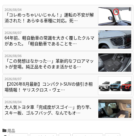
2026/08/04
「コレめっちゃいいじゃん！」運転の不安が解
消された！ あらゆる車種に対応。死…
2026/08/07
64年前、軽自動車の常識を大きく覆したクルマ
があった。「軽自動車であることを…
2026/08/06
「この発想はなかった…」革新的なフロアマッ
トが登場。純正品をそのまま活かせる…
2026/08/07
【2026年8月最新】コンパクトSUVの値引き相
場情報！ ヤリスクロス・ヴェ…
2026/08/04
大人気トヨタ車「完成度がスゴイ…」釣り竿、
スキー板、ゴルフバッグ、なんでもオ…
用品