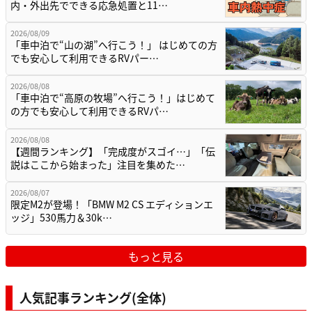
内・外出先でできる応急処置と11…
2026/08/09
「車中泊で“山の湖”へ行こう！」 はじめての方
でも安心して利用できるRVパー…
2026/08/08
「車中泊で“高原の牧場”へ行こう！」はじめて
の方でも安心して利用できるRVパ…
2026/08/08
【週間ランキング】「完成度がスゴイ…」「伝
説はここから始まった」注目を集めた…
2026/08/07
限定M2が登場！「BMW M2 CS エディションエ
ッジ」530馬力＆30k…
もっと見る
人気記事ランキング(全体)