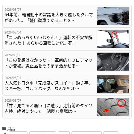
2026/08/07
64年前、軽自動車の常識を大きく覆したクルマ
があった。「軽自動車であることを…
2026/08/04
「コレめっちゃいいじゃん！」運転の不安が解
消された！ あらゆる車種に対応。死…
2026/08/06
「この発想はなかった…」革新的なフロアマッ
トが登場。純正品をそのまま活かせる…
2026/08/04
大人気トヨタ車「完成度がスゴイ…」釣り竿、
スキー板、ゴルフバッグ、なんでもオ…
2026/08/07
「甘く見てると痛い目に遭う」走行前のタイヤ
点検。絶対にやって！ 過酷な夏場は…
用品