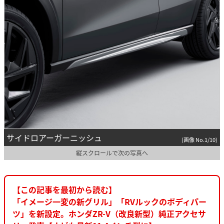
サイドロアーガーニッシュ
(画像 No.1/10)
縦スクロールで次の写真へ
【この記事を最初から読む】
「イメージ一変の新グリル」「RVルックのボディパー
ツ」を新設定。ホンダZR-V（改良新型）純正アクセサ