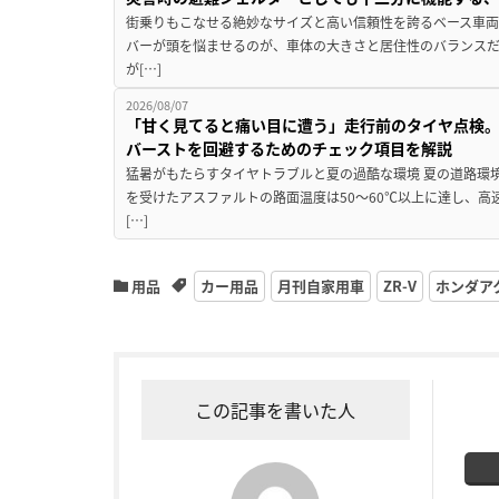
街乗りもこなせる絶妙なサイズと高い信頼性を誇るベース車両
バーが頭を悩ませるのが、車体の大きさと居住性のバランス
が[…]
2026/08/07
「甘く見てると痛い目に遭う」走行前のタイヤ点検。
バーストを回避するためのチェック項目を解説
猛暑がもたらすタイヤトラブルと夏の過酷な環境 夏の道路環
を受けたアスファルトの路面温度は50〜60℃以上に達し、
[…]
用品
カー用品
月刊自家用車
ZR-V
ホンダア
この記事を書いた人