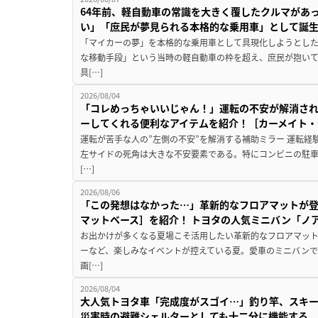
64年前、軽自動車の常識を大きく覆したクルマがあ
い」「庶民が夢見られる本格的な乗用車」として誕
「マイカーの夢」を本格的な乗用車として具現化しようとした
な移動手段」という当時の軽自動車の枠を超え、庶民が抱い
具[…]
2026/08/04
「コレめっちゃいいじゃん！」運転の不安が解消され
ーしてくれる便利なアイテムを紹介！［カーメイト・CZ
運転が苦手な人の”左側の不安”を解消する補助ミラー 運転経
左サイドの死角は大きな不安要素である。特にコンビニの駐
[…]
2026/08/06
「この発想はなかった…」革新的なフロアマットが
マットベース］を紹介！ トヨタの人気ミニバン「ノ
お出かけが多くなる夏場こそ活用したい革新的なフロアマット
ーなど、楽しみなイベントが控えている夏。愛車のミニバン
画[…]
2026/08/04
大人気トヨタ車「完成度がスゴイ…」釣り竿、スキー
災害時の避難シェルターとしても十二分に機能する