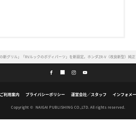
の新グリル」「RVルックのボディパーツ」を新設定。ホンダZR-V（改良新型）純正
ご利用案内
プライバシーポリシー
運営会社／スタッフ
インフォメ
Copyright ©
NAIGAI PUBLISHING CO.,LTD.
All rights reserved.