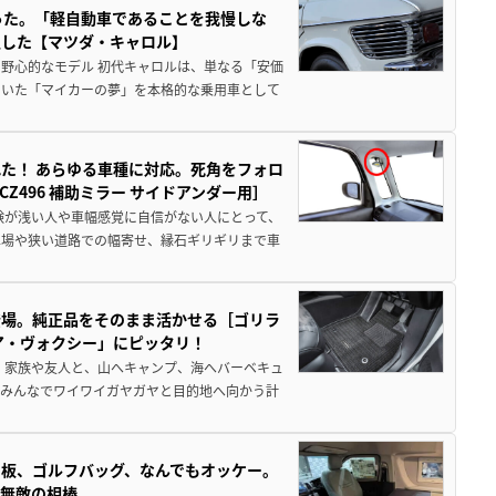
った。「軽自動車であることを我慢しな
生した【マツダ・キャロル】
野心的なモデル 初代キャロルは、単なる「安価
ていた「マイカーの夢」を本格的な乗用車として
た！ あらゆる車種に対応。死角をフォロ
496 補助ミラー サイドアンダー用］
験が浅い人や車幅感覚に自信がない人にとって、
車場や狭い道路での幅寄せ、縁石ギリギリまで車
登場。純正品をそのまま活かせる［ゴリラ
ア・ヴォクシー」にピッタリ！
 家族や友人と、山へキャンプ、海へバーベキュ
でみんなでワイワイガヤガヤと目的地へ向かう計
板、ゴルフバッグ、なんでもオッケー。
、無敵の相棒。