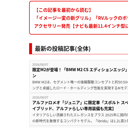
【この記事を最初から読む】
「イメージ一変の新グリル」「RVルックのボ
アクセサリー発売【ナビも最新11.4インチ型
最新の投稿記事(全体)
2026/08/07
限定M2が登場！「BMW M2 CS エディションエッジ
ン
BMW M2は、セグメント唯一の後輪駆動コンセプトと約50:
ングと卓越したロード・ホールディング性能を実現するMモデル。BMW 
2026/08/07
アルファロメオ「ジュニア」に限定車「スポルト スペ
イブリッド、アルファらしい専用装備も充実】
イタリアらしい洗練されたエレガンスをプラス 2025年に国内
の新時代を象徴するコンパクトモデル。「Ibrida」は1.2L直3