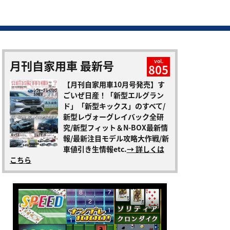
月刊自家用車 最新号
vol.
805
【月刊自家用車10月号発売】す
ごいぜ日産！「新型エルグラン
ド」「新型キックス」のすべて/
新型レヴォーグレイバック全研
究/新型フィット＆N-BOX最新情
報/最新注目モデル攻略大作戦/新
車値引き生情報etc.
→ 詳しくは
こちら