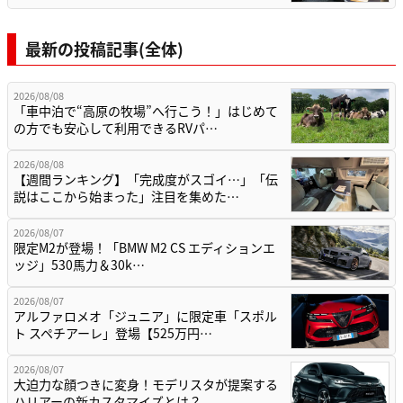
最新の投稿記事(全体)
2026/08/08
「車中泊で“高原の牧場”へ行こう！」はじめて
の方でも安心して利用できるRVパ…
2026/08/08
【週間ランキング】「完成度がスゴイ…」「伝
説はここから始まった」注目を集めた…
2026/08/07
限定M2が登場！「BMW M2 CS エディションエ
ッジ」530馬力＆30k…
2026/08/07
アルファロメオ「ジュニア」に限定車「スポル
ト スペチアーレ」登場【525万円…
2026/08/07
大迫力な顔つきに変身！モデリスタが提案する
ハリアーの新カスタマイズとは？