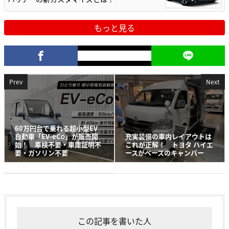
もっと見る
Prev
Next
60万円台で乗れる超小型EV
自動車「EV-eCo」が販売開
充実装備の車内レイアウトは
始！ 車検不要・車庫証明不
これが正解！ トヨタ ハイエ
要・ガソリン不要
ースがベースのキャンパー
この記事を書いた人