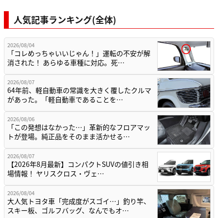
人気記事ランキング(全体)
2026/08/04
「コレめっちゃいいじゃん！」運転の不安が解
消された！ あらゆる車種に対応。死…
2026/08/07
64年前、軽自動車の常識を大きく覆したクルマ
があった。「軽自動車であることを…
2026/08/06
「この発想はなかった…」革新的なフロアマッ
トが登場。純正品をそのまま活かせる…
2026/08/07
【2026年8月最新】コンパクトSUVの値引き相
場情報！ ヤリスクロス・ヴェ…
2026/08/04
大人気トヨタ車「完成度がスゴイ…」釣り竿、
スキー板、ゴルフバッグ、なんでもオ…