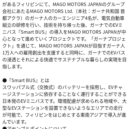
があるフィリピンにて、MAGO MOTORS JAPANのグループ
会社にあたるMAGO MOTORS Ltd.（本社：ガーナ共和国 首
都アクラ）のガーナ人のカーエンジニア4名が、電気自動車
組立の研修を行い、技術を持ち帰った後、ガーナでのEVミ
ニバス『Smart BUS』の導入をMAGO MOTORS JAPANが中
心となって進めていくプロジェクトです。「ガーナプロジェ
クト」を通じて、MAGO MOTORS JAPANが目指すガーナ人
1万人への雇用創出を支援すると同時に、ガーナでのEVバス
の浸透とそれによる快適でサステナブルな暮らしの実現を目
指します。
●『Smart BUS』とは
スワッパブル式（交換式）のバッテリーを採用し、EVチャ
ージステーションに依存することなく運行することができる
日本発のEVミニバスです。環境配慮が求められる地域や、大
型なEVステーションを設置できないようなエリアでの走行
が可能で、フィリピンをはじめとする東南アジアで導入が進
んでいます。
●アセンブルポイントについて