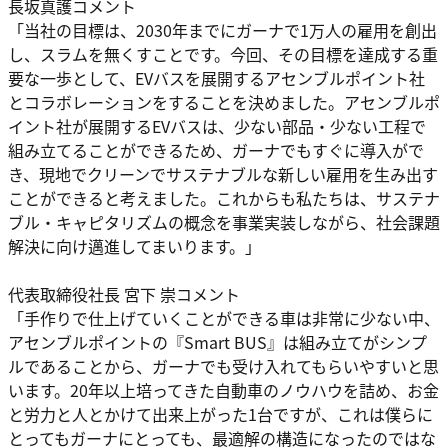
長坂真護コメント
「当社の目標は、2030年までにガーナで1万人の雇用を創出
し、スラムを無くすことです。今回、その目標を達成する重
要な一歩として、EVバスを展開するアセンブルポイント社
とコラボレーションをすることを決めました。アセンブルポ
イント社が展開するEVバスは、少ない部品・少ない工程で
組み立てることができるため、ガーナでもすぐに導入がで
き、現地でクリーンでサステナブルな新しい雇用を生み出す
ことができると考えました。これからも私たちは、サステナ
ブル・キャピタリズムの概念を事業実装しながら、社会課題
解決に向け邁進してまいります。」
代表取締役社長 宮下 崇コメント
「手作りで仕上げていくことができる車は非常に少ない中、
アセンブルポイントの『Smart BUS』は組み立てがシンプ
ルであることから、ガーナでも受け入れてもらいやすいと思
います。20年以上培ってきた自動車のノウハウを詰め、お金
と労力と人とかけて出来上がった1台ですが、これは僕らに
とってもガーナにとっても、最適解の構造になったのではな