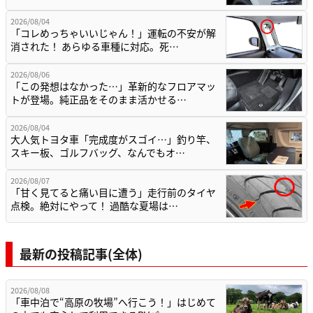
2026/08/04
「コレめっちゃいいじゃん！」運転の不安が解
消された！ あらゆる車種に対応。死…
2026/08/06
「この発想はなかった…」革新的なフロアマッ
トが登場。純正品をそのまま活かせる…
2026/08/04
大人気トヨタ車「完成度がスゴイ…」釣り竿、
スキー板、ゴルフバッグ、なんでもオ…
2026/08/07
「甘く見てると痛い目に遭う」走行前のタイヤ
点検。絶対にやって！ 過酷な夏場は…
最新の投稿記事(全体)
2026/08/08
「車中泊で“高原の牧場”へ行こう！」はじめて