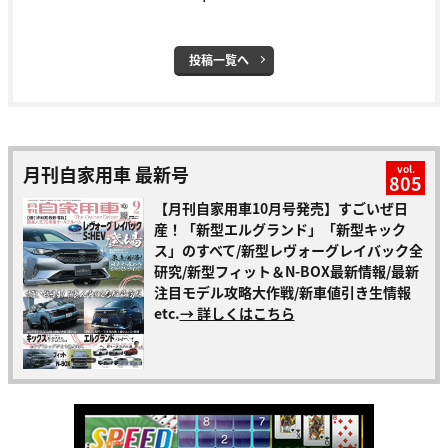
投稿一覧へ
月刊自家用車 最新号
vol.
805
【月刊自家用車10月号発売】すごいぜ日
産！「新型エルグランド」「新型キック
ス」のすべて/新型レヴォーグレイバック全
研究/新型フィット＆N-BOX最新情報/最新
注目モデル攻略大作戦/新車値引き生情報
etc.
→ 詳しくはこちら