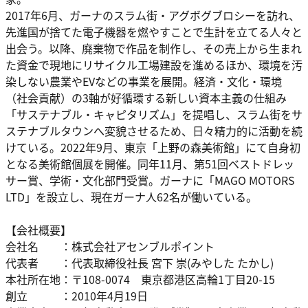
2017年6月、ガーナのスラム街・アグボグブロシーを訪れ、
先進国が捨てた電子機器を燃やすことで生計を立てる人々と
出会う。以降、廃棄物で作品を制作し、その売上から生まれ
た資金で現地にリサイクル工場建設を進めるほか、環境を汚
染しない農業やEVなどの事業を展開。経済・文化・環境
（社会貢献）の3軸が好循環する新しい資本主義の仕組み
「サステナブル・キャピタリズム」を提唱し、スラム街をサ
ステナブルタウンへ変貌させるため、日々精力的に活動を続
けている。2022年9月、東京「上野の森美術館」にて自身初
となる美術館個展を開催。同年11月、第51回ベストドレッ
サー賞、学術・文化部門受賞。ガーナに「MAGO MOTORS
LTD」を設立し、現在ガーナ人62名が働いている。
【会社概要】
会社名 ：株式会社アセンブルポイント
代表者 ：代表取締役社長 宮下 崇(みやした たかし)
本社所在地：〒108-0074 東京都港区高輪1丁目20-15
創立 ：2010年4⽉19⽇