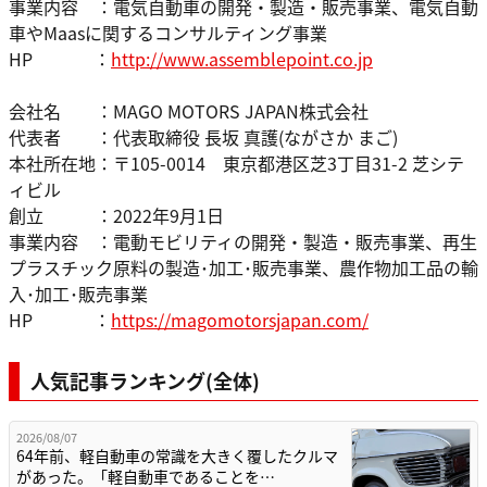
事業内容 ：電気⾃動⾞の開発‧製造‧販売事業、電気⾃動
⾞やMaasに関するコンサルティング事業
HP ：
http://www.assemblepoint.co.jp
会社名 ：MAGO MOTORS JAPAN株式会社
代表者 ：代表取締役 長坂 真護(ながさか まご)
本社所在地：〒105-0014 東京都港区芝3丁目31-2 芝シテ
ィビル
創立 ：2022年9⽉1⽇
事業内容 ：電動モビリティの開発‧製造‧販売事業、再生
プラスチック原料の製造･加工･販売事業、農作物加工品の輸
入･加工･販売事業
HP ：
https://magomotorsjapan.com/
人気記事ランキング(全体)
2026/08/07
64年前、軽自動車の常識を大きく覆したクルマ
があった。「軽自動車であることを…