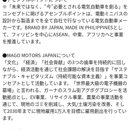
※「未来ではなく、”今”必要とされる電気自動車を創る」を
コンセプトに掲げるアセンブルポイントは、電動ミニバスの
設計から製造までを全て自社で行なっている電気自動車メー
カーです。BRAND BY JAPAN, MADE IN PHILIPPINESとし
て、フィリピンを中心にASEAN、中東、アフリカへと事業
を推進しています。
●MAGO MOTORS JAPANについて
「文化」「経済」「社会貢献」の3つの歯車を持続的に回し
ながら、経済活動を通じて社会課題の解決を目指す「サステ
ナブル・キャピタリズム（持続可能な資本主義）」を事業コ
ンセプトとして活動しています。「世界最大級の電子機器の
墓場」と言われる、ガーナのスラム街アグボグブロシーを活
動拠点とし、EV事業、リサイクル事業、農業の事業活動を
通じて、現地のゴミを削減し、大気/土壌汚染を改善、そし
て2030年までに現地雇用1万人を目標に雇用創出を行ってい
ます。