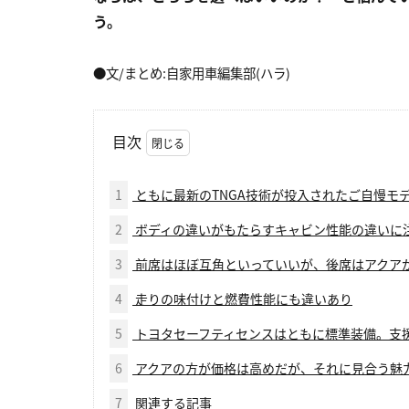
う。
●文/まとめ:自家用車編集部(ハラ)
目次
1
ともに最新のTNGA技術が投入されたご自慢モ
2
ボディの違いがもたらすキャビン性能の違いに
3
前席はほぼ互角といっていいが、後席はアクア
4
走りの味付けと燃費性能にも違いあり
5
トヨタセーフティセンスはともに標準装備。支
6
アクアの方が価格は高めだが、それに見合う魅
7
関連する記事