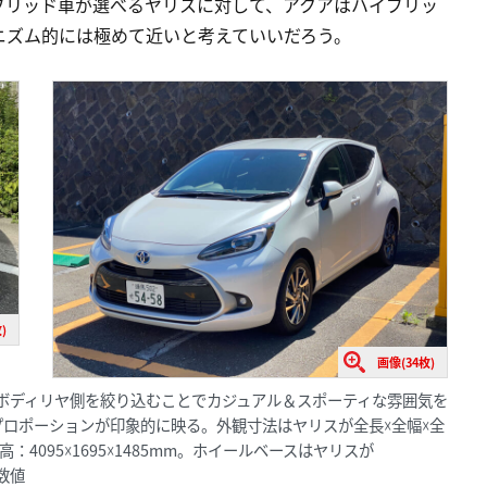
イブリッド車が選べるヤリスに対して、アクアはハイブリッ
ニズム的には極めて近いと考えていいだろう。
)
画像(34枚)
はボディリヤ側を絞り込むことでカジュアル＆スポーティな雰囲気を
ロポーションが印象的に映る。外観寸法はヤリスが全長☓全幅☓全
全高：4095☓1695☓1485mm。ホイールベースはヤリスが
数値