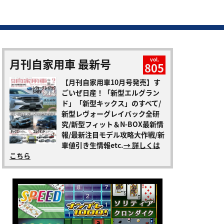
月刊自家用車 最新号
vol.
805
【月刊自家用車10月号発売】す
ごいぜ日産！「新型エルグラン
ド」「新型キックス」のすべて/
新型レヴォーグレイバック全研
究/新型フィット＆N-BOX最新情
報/最新注目モデル攻略大作戦/新
車値引き生情報etc.
→ 詳しくは
こちら