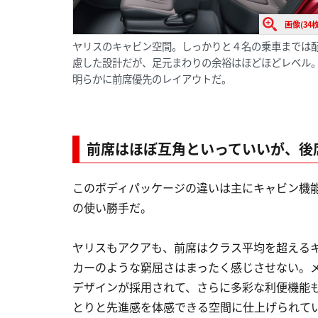
画像(34枚
ヤリスのキャビン空間。しっかりと４名の乗車までは
慮した設計だが、足元まわりの余裕はほどほどレベル
明らかに前席優先のレイアウトだ。
前席はほぼ互角といっていいが、後
このボディパッケージの違いは主にキャビン機
の使い勝手だ。
ヤリスもアクアも、前席はクラス平均を超える
カーのような窮屈さはまったく感じさせない。
デザインが採用されて、さらに多彩な利便機能
とりと先進感を体感できる空間に仕上げられて