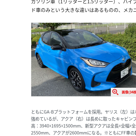
ガソリン車（1リッターと1.5リッター）、ハ
ド車のみという大きな違いはあるものの、メカ
画像(34枚
ともにGA-Bプラットフォームを採用。ヤリス（左）
強めているが、アクア（右）は長めに取ったキャビンプ
高：3940☓1695☓1500mm、新型アクアは全長☓全幅☓
2550mm、アクアが2600mmになる。※ともにFF車の