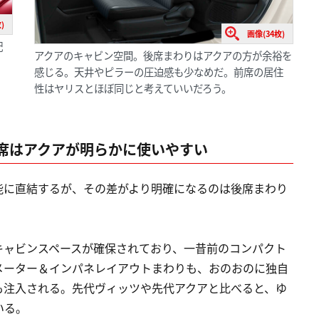
)
画像(34枚)
配
アクアのキャビン空間。後席まわりはアクアの方が余裕を
。
感じる。天井やピラーの圧迫感も少なめだ。前席の居住
性はヤリスとほぼ同じと考えていいだろう。
席はアクアが明らかに使いやすい
能に直結するが、その差がより明確になるのは後席まわり
キャビンスペースが確保されており、一昔前のコンパクト
メーター＆インパネレイアウトまわりも、おのおのに独自
も注入される。先代ヴィッツや先代アクアと比べると、ゆ
いる。