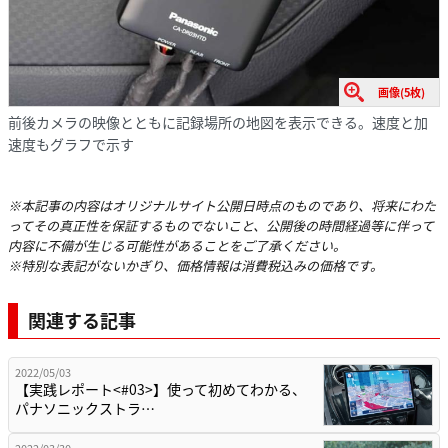
画像(5枚)
前後カメラの映像とともに記録場所の地図を表示できる。速度と加
速度もグラフで示す
※本記事の内容はオリジナルサイト公開日時点のものであり、将来にわた
ってその真正性を保証するものでないこと、公開後の時間経過等に伴って
内容に不備が生じる可能性があることをご了承ください。
※特別な表記がないかぎり、価格情報は消費税込みの価格です。
関連する記事
2022/05/03
【実践レポート<#03>】使って初めてわかる、
パナソニックストラ…
2022/03/30