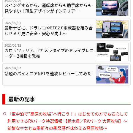
スイングするから、運転席からも助手席からも
見やすい！薄型デザインがインテリア…
2022/02/01
最新ナビに、ドラレコやETC2.0車載器を組み合
わせると更に安全・安心が向上…
2022/05/12
カロッツェリア、2カメラタイプのドライブレコ
ーダー2機種を発売
2022/04/02
話題のパイオニアNP1を速攻レビューしてみた
最新の記事
「車中泊で“高原の牧場”へ行こう！」はじめての方でも安心して
利用できるRVパーク特選情報 【栃木県／RVパーク 大笹牧場】～
新鮮な空気と四季折々の季節感が味わえる高原牧場～