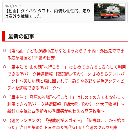
2021/12/19
【動画】ダイハツ タフト、内装も個性的、走り
は意外や繊細でした
最新の記事
［第5回］子どもが熱中症かなと思ったら？ 車内・外出先ででき
る応急処置と119番の目安
「車中泊で“山の湖”へ行こう！」 はじめての方でも安心して利用
できるRVパーク特選情報 【高知県／RVパーク さめうらテントパ
ーク】～美しい湖と森に囲まれて、釣りや多彩な湖畔アクティビ
ティを満喫できるRVパーク～
「車中泊で“高原の牧場”へ行こう！」はじめての方でも安心して
利用できるRVパーク特選情報 【栃木県／RVパーク 大笹牧場】～
新鮮な空気と四季折々の季節感が味わえる高原牧場～
【週間ランキング】「完成度がスゴイ…」「伝説はここから始ま
った」注目を集めたトヨタ車＆初代GT-R！今週のクルマ記事