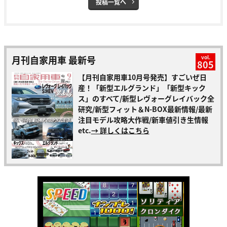
投稿一覧へ
月刊自家用車 最新号
vol.
805
【月刊自家用車10月号発売】すごいぜ日
産！「新型エルグランド」「新型キック
ス」のすべて/新型レヴォーグレイバック全
研究/新型フィット＆N-BOX最新情報/最新
注目モデル攻略大作戦/新車値引き生情報
etc.
→ 詳しくはこちら