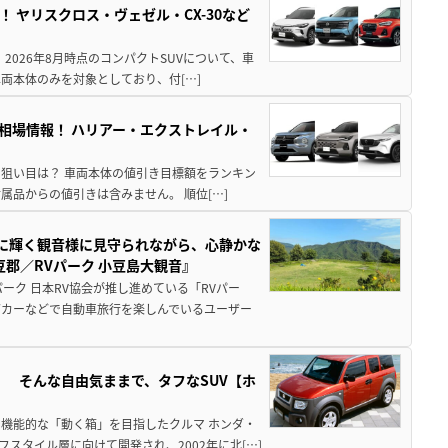
！ ヤリスクロス・ヴェゼル・CX-30など
 2026年8月時点のコンパクトSUVについて、車
両本体のみを対象としており、付[…]
き相場情報！ ハリアー・エクストレイル・
月の狙い目は？ 車両本体の値引き目標額をランキン
品からの値引きは含みません。 順位[…]
亜に輝く観音様に見守られながら、心静かな
郡／RVパーク 小豆島大観音』
ーク 日本RV協会が推し進めている「RVパー
グカーなどで自動車旅行を楽しんでいるユーザー
」 そんな自由気ままで、タフなSUV【ホ
機能的な「動く箱」を目指したクルマ ホンダ・
スタイル層に向けて開発され、2002年に北[…]