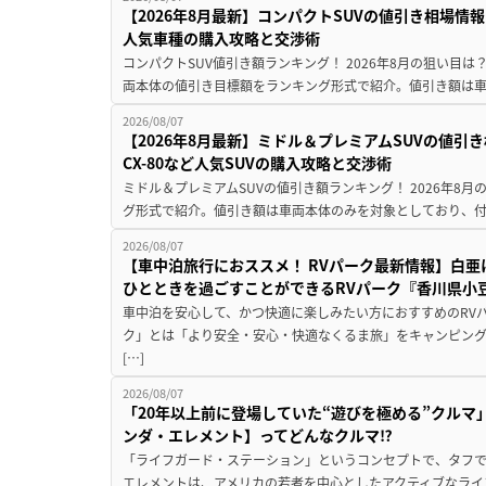
【2026年8月最新】コンパクトSUVの値引き相場情報
人気車種の購入攻略と交渉術
コンパクトSUV値引き額ランキング！ 2026年8月の狙い目は？
両本体の値引き目標額をランキング形式で紹介。値引き額は車
2026/08/07
【2026年8月最新】ミドル＆プレミアムSUVの値引
CX-80など人気SUVの購入攻略と交渉術
ミドル＆プレミアムSUVの値引き額ランキング！ 2026年8
グ形式で紹介。値引き額は車両本体のみを対象としており、付属
2026/08/07
【車中泊旅行におススメ！ RVパーク最新情報】白
ひとときを過ごすことができるRVパーク『香川県小豆
車中泊を安心して、かつ快適に楽しみたい方におすすめのRVパ
ク」とは「より安全・安心・快適なくるま旅」をキャンピン
[…]
2026/08/07
「20年以上前に登場していた“遊びを極める”クルマ
ンダ・エレメント】ってどんなクルマ⁉︎
「ライフガード・ステーション」というコンセプトで、タフで
エレメントは、アメリカの若者を中心としたアクティブなライフ