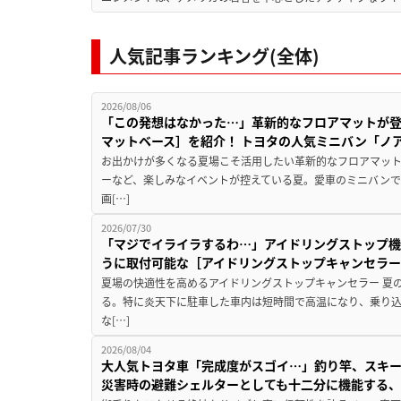
人気記事ランキング(全体)
2026/08/06
「この発想はなかった…」革新的なフロアマットが
マットベース］を紹介！ トヨタの人気ミニバン「ノ
お出かけが多くなる夏場こそ活用したい革新的なフロアマット
ーなど、楽しみなイベントが控えている夏。愛車のミニバン
画[…]
2026/07/30
「マジでイライラするわ…」アイドリングストップ機
うに取付可能な［アイドリングストップキャンセラ
夏場の快適性を高めるアイドリングストップキャンセラー 夏
る。特に炎天下に駐車した車内は短時間で高温になり、乗り
な[…]
2026/08/04
大人気トヨタ車「完成度がスゴイ…」釣り竿、スキー
災害時の避難シェルターとしても十二分に機能する