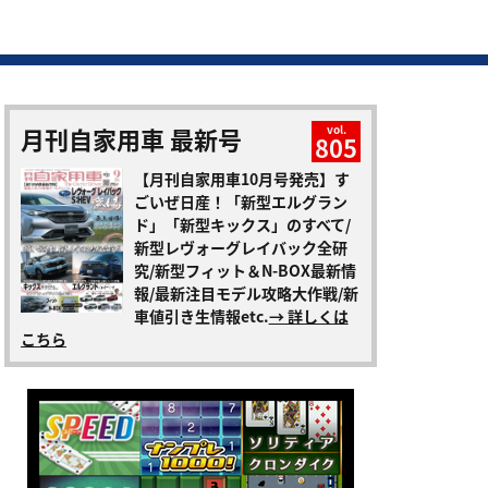
月刊自家用車 最新号
vol.
805
【月刊自家用車10月号発売】す
ごいぜ日産！「新型エルグラン
ド」「新型キックス」のすべて/
新型レヴォーグレイバック全研
究/新型フィット＆N-BOX最新情
報/最新注目モデル攻略大作戦/新
車値引き生情報etc.
→ 詳しくは
こちら