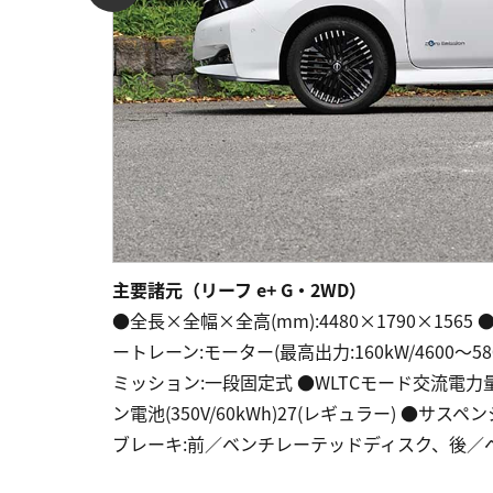
主要諸元（リーフ e+ G・2WD）
●全長×全幅×全高(mm):4480×1790×1565 ●
ートレーン:モーター(最高出力:160kW/4600～58
ミッション:一段固定式 ●WLTCモード交流電力量消
ン電池(350V/60kWh)27(レギュラー) ●
ブレーキ:前／ベンチレーテッドディスク、後／ベン