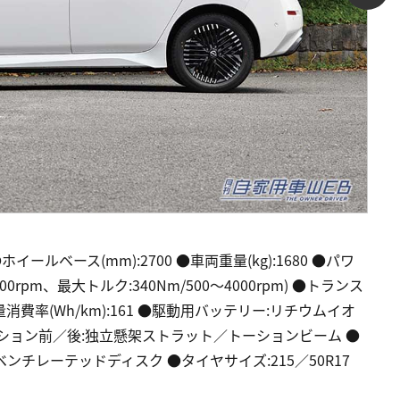
ホイールベース(mm):2700 ●車両重量(kg):1680 ●パワ
00rpm、最大トルク:340Nm/500～4000rpm) ●トランス
費率(Wh/km):161 ●駆動用バッテリー:リチウムイオ
サスペンション前／後:独立懸架ストラット／トーションビーム ●
チレーテッドディスク ●タイヤサイズ:215／50R17