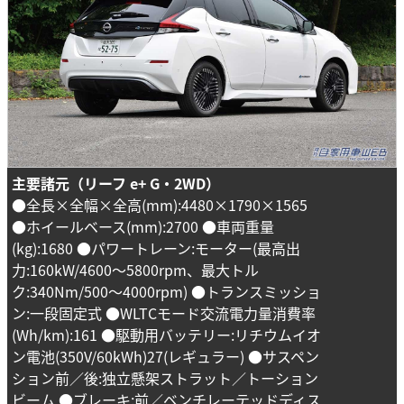
主要諸元（リーフ e+ G・2WD）
●全長×全幅×全高(mm):4480×1790×1565
●ホイールベース(mm):2700 ●車両重量
(kg):1680 ●パワートレーン:モーター(最高出
力:160kW/4600～5800rpm、最大トル
ク:340Nm/500～4000rpm) ●トランスミッショ
ン:一段固定式 ●WLTCモード交流電力量消費率
(Wh/km):161 ●駆動用バッテリー:リチウムイオ
ン電池(350V/60kWh)27(レギュラー) ●サスペン
ション前／後:独立懸架ストラット／トーション
ビーム ●ブレーキ:前／ベンチレーテッドディス