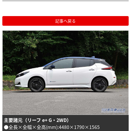
記事へ戻る
主要諸元（リーフ e+ G・2WD）
●全長×全幅×全高(mm):4480×1790×1565