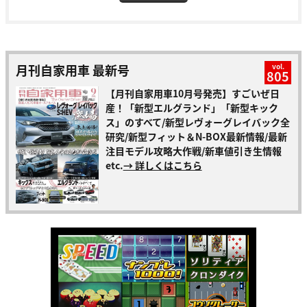
月刊自家用車 最新号
vol.
805
【月刊自家用車10月号発売】すごいぜ日
産！「新型エルグランド」「新型キック
ス」のすべて/新型レヴォーグレイバック全
研究/新型フィット＆N-BOX最新情報/最新
注目モデル攻略大作戦/新車値引き生情報
etc.
→ 詳しくはこちら