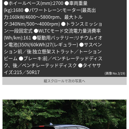
●ホイールベース(mm):2700 ●車両重量
(kg):1680 ●パワートレーン:モーター(最高出
力:160kW/4600～5800rpm、最大トル
ク:340Nm/500～4000rpm) ●トランスミッショ
ン:一段固定式 ●WLTCモード交流電力量消費率
(Wh/km):161 ●駆動用バッテリー:リチウムイオ
ン電池(350V/60kWh)27(レギュラー) ●サスペン
ション前／後:独立懸架ストラット／トーション
ビーム ●ブレーキ:前／ベンチレーテッドディス
ク、後／ベンチレーテッドディスク ●タイヤサ
イズ:215／50R17
(画像 No.3/19)
縦スクロールで次の写真へ