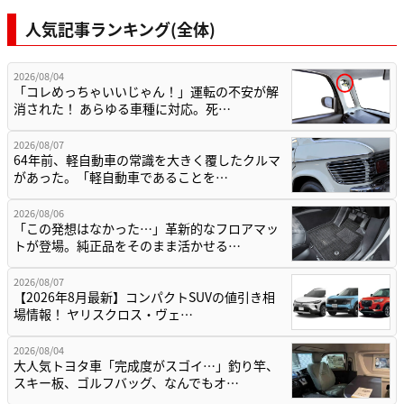
人気記事ランキング(全体)
2026/08/04
「コレめっちゃいいじゃん！」運転の不安が解
消された！ あらゆる車種に対応。死…
2026/08/07
64年前、軽自動車の常識を大きく覆したクルマ
があった。「軽自動車であることを…
2026/08/06
「この発想はなかった…」革新的なフロアマッ
トが登場。純正品をそのまま活かせる…
2026/08/07
【2026年8月最新】コンパクトSUVの値引き相
場情報！ ヤリスクロス・ヴェ…
2026/08/04
大人気トヨタ車「完成度がスゴイ…」釣り竿、
スキー板、ゴルフバッグ、なんでもオ…