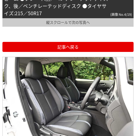
ク、後／ベンチレーテッドディスク ●タイヤサ
イズ:215／50R17
(画像 No.4/19)
縦スクロールで次の写真へ
記事へ戻る