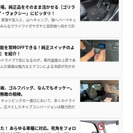
登場。純正品をそのまま活かせる［ゴリラ
ア・ヴォクシー」にピッタリ！
 家族や友人と、山へキャンプ、海へバーベキュ
でみんなでワイワイガヤガヤと目的地へ向かう計
能を常時OFFできる！純正スイッチのよ
ー］を紹介！
のドライブで気になるのが、車内温度の上昇であ
込んだ直後は強力なエアコンによる冷却が欠かせ
板、ゴルフバッグ、なんでもオッケー。
、無敵の相棒。
 キャンピングカー選びにおいて、多くのドライ
だ。広々としたキャブコンバージョンは魅力的だ
た！ あらゆる車種に対応。死角をフォロ