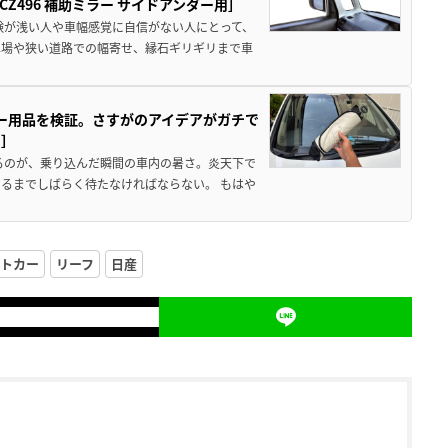
496 補助ミラー サイドアンダー用］
験が浅い人や車幅感覚に自信がない人にとって、
車場や狭い道路での幅寄せ、縁石ギリギリまで車
カー用品を検証。さすがのアイデアがガチで
ド］
るのが、乗り込んだ瞬間の車内の暑さ。炎天下で
るまでしばらく待たなければならない。 もはや
トカー
リーフ
日産