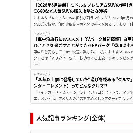
【2026年8月最新】ミドル＆プレミアムSUVの値引
CX-80など人気SUVの購入攻略と交渉術
ミドル＆プレミアムSUVの値引き額ランキング！ 2026年8
グ形式で紹介。値引き額は車両本体のみを対象としており、付属
2026/08/07
【車中泊旅行におススメ！ RVパーク最新情報】白
ひとときを過ごすことができるRVパーク『香川県小豆
車中泊を安心して、かつ快適に楽しみたい方におすすめのRVパ
ク」とは「より安全・安心・快適なくるま旅」をキャンピン
[…]
2026/08/07
「20年以上前に登場していた“遊びを極める”クルマ
ンダ・エレメント】ってどんなクルマ⁉︎
「ライフガード・ステーション」というコンセプトで、タフで
エレメントは、アメリカの若者を中心としたアクティブなライフ
人気記事ランキング(全体)