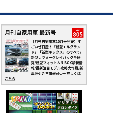
月刊自家用車 最新号
vol.
805
【月刊自家用車10月号発売】す
ごいぜ日産！「新型エルグラン
ド」「新型キックス」のすべて/
新型レヴォーグレイバック全研
究/新型フィット＆N-BOX最新情
報/最新注目モデル攻略大作戦/新
車値引き生情報etc.
→ 詳しくは
こちら