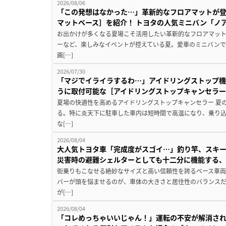
2026/08/06
「この発想はなかった…」革新的なフロアマットが
マットベース］を紹介！ トヨタの人気ミニバン「ノ
お出かけが多くなる夏場こそ活用したい革新的なフロアマット
ーなど、楽しみなイベントが控えている夏。愛車のミニバン
画[…]
2026/07/30
「マジでイライラするわ…」アイドリングストップ機
うに取付可能な［アイドリングストップキャンセラ
夏場の快適性を高めるアイドリングストップキャンセラー 夏
る。特に炎天下に駐車した車内は短時間で高温になり、乗り
な[…]
2026/08/04
大人気トヨタ車「完成度がスゴイ…」釣り竿、スキー
災害時の避難シェルターとしても十二分に機能する
街乗りもこなせる絶妙なサイズと高い信頼性を誇るベース車両
バーが頭を悩ませるのが、車体の大きさと居住性のバランス
が[…]
2026/08/04
「コレめっちゃいいじゃん！」運転の不安が解消され