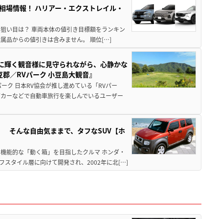
き相場情報！ ハリアー・エクストレイル・
月の狙い目は？ 車両本体の値引き目標額をランキン
品からの値引きは含みません。 順位[…]
亜に輝く観音様に見守られながら、心静かな
郡／RVパーク 小豆島大観音』
ーク 日本RV協会が推し進めている「RVパー
グカーなどで自動車旅行を楽しんでいるユーザー
」 そんな自由気ままで、タフなSUV【ホ
機能的な「動く箱」を目指したクルマ ホンダ・
スタイル層に向けて開発され、2002年に北[…]