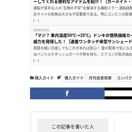
ーしてくれる便利なアイテムを紹介！［カーメイト・CZ
運転が苦手な人の”左側の不安”を解消する補助ミラー 運転経
左サイドの死角は大きな不安要素である。特にコンビニの駐
[…]
2026/07/21
「マジ？ 車内温度50℃→25℃」ドンキの情熱価格
威力を発揮した！［速着ワンタッチ傘型サンシェー
真夏の強い日差しでもこれがあれば安心！ 夏の駐車で気にな
はハンドルやダッシュボードが熱を持ち、エアコンが効き始め
[…]
購入ガイド
購入ガイド
月刊自家用車
コンパク
この記事を書いた人