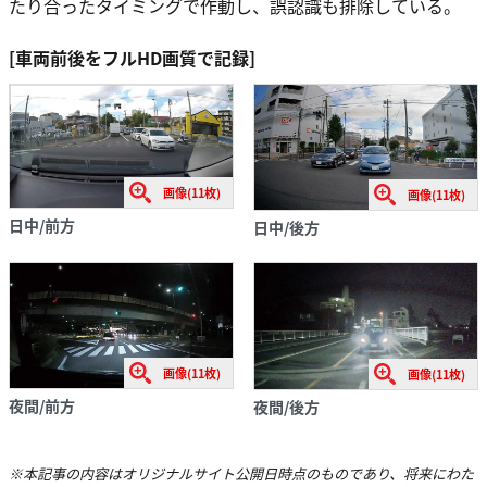
たり合ったタイミングで作動し、誤認識も排除している。
[車両前後をフルHD画質で記録]
画像(11枚)
画像(11枚)
日中/前方
日中/後方
画像(11枚)
画像(11枚)
夜間/前方
夜間/後方
※本記事の内容はオリジナルサイト公開日時点のものであり、将来にわた