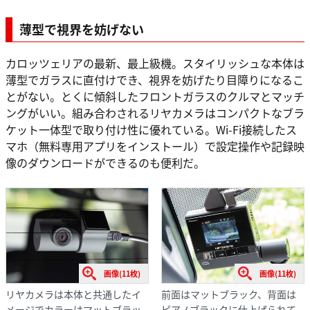
薄型で視界を妨げない
カロッツェリアの最新、最上級機。スタイリッシュな本体は
薄型でガラスに直付けでき、視界を妨げたり目障りになるこ
とがない。とくに傾斜したフロントガラスのクルマとマッチ
ングがいい。組み合わされるリヤカメラはコンパクトなブラ
ケット一体型で取り付け性に優れている。Wi-Fi接続したス
マホ（無料専用アプリをインストール）で設定操作や記録映
像のダウンロードができるのも便利だ。
画像(11枚)
画像(11枚)
リヤカメラは本体と共通したイ
前面はマットブラック、背面は
メージでカラーはマットブラッ
ピアノブラックに仕上げられて