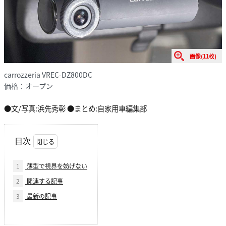
画像(11枚)
carrozzeria VREC-DZ800DC
価格：オープン
●文/写真:浜先秀彰 ●まとめ:自家用車編集部
目次
1
薄型で視界を妨げない
2
関連する記事
3
最新の記事