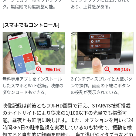
ク。無段階で角度調整可能。
おり、上質感がある。
[スマホでもコントロール]
画像(11枚)
画像(11枚)
無料専用アプリをインストール
2インチディスプレイと大型ボタ
したスマホとWi-Fi接続。映像の
ンで操作。画面の下端にボタン
ダウンロードもできる。
の役割が表示されている。
映像記録は前後ともフルHD画質で行え、STARVIS技術搭載
のナイトサイトにより従来の1/100以下の光量でも撮影可
能。昼夜とも鮮明に映し出す。また、オプションを用いず24
時間365日の駐車監視を実現しているのも特徴で、振動を検
知すると自動的に録画を開始し、当て逃げやイタズラなどの