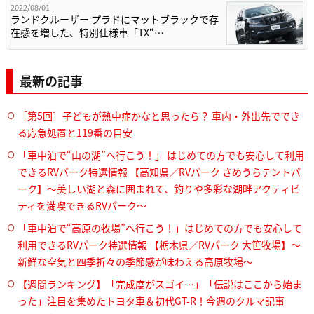
2022/08/01
ランドクルーザー プラドにマットブラックで存
在感を増した、特別仕様車「TX“…
最新の記事
［第5回］子どもが熱中症かなと思ったら？ 車内・外出先ででき
る応急処置と119番の目安
「車中泊で“山の湖”へ行こう！」 はじめての方でも安心して利用
できるRVパーク特選情報 【高知県／RVパーク さめうらテントパ
ーク】～美しい湖と森に囲まれて、釣りや多彩な湖畔アクティビ
ティを満喫できるRVパーク～
「車中泊で“高原の牧場”へ行こう！」はじめての方でも安心して
利用できるRVパーク特選情報 【栃木県／RVパーク 大笹牧場】～
新鮮な空気と四季折々の季節感が味わえる高原牧場～
【週間ランキング】「完成度がスゴイ…」「伝説はここから始ま
った」注目を集めたトヨタ車＆初代GT-R！今週のクルマ記事