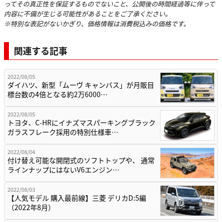
ってその真正性を保証するものでないこと、公開後の時間経過等に伴って
内容に不備が生じる可能性があることをご了承ください。
※特別な表記がないかぎり、価格情報は消費税込みの価格です。
関連する記事
2022/08/05
ダイハツ、新型「ムーヴ キャンバス」が月販目
標台数の4倍となる約2万6000…
2022/08/05
トヨタ、C-HRにイナズマスパーキングブラック
ガラスフレーク採用の特別仕様車…
2022/08/04
付け替え可能な開閉式のソフトトップや、 通常
ラインナップにはないV6エンジン…
2022/08/03
【人気モデル 購入最前線】三菱 デリカD:5編
（2022年8月）