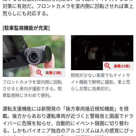
対策に有効だ。フロントカメラを室内側に回転させれば車上
荒らしにも対応する。
[駐車監視機能が充実]
画像(11枚)
画像(11枚)
照明が少ない車庫でもナイトサ
フロントカメラを室内側に回転
イト機能で鮮明に撮影。車上荒
させると車内が撮影できる。駐
らし対策に効果的だ。
車監視時にきわめて便利。
運転支援機能には新開発の「後方車両接近検知機能」を搭
載。後方からあおり運転車両が近づくと警報音と画面でドラ
イバーに危険を知らせ、自動的にイベント録画に切り替わ
る。しかもパイオニア独自のアルゴリズムは人の感覚にぴっ