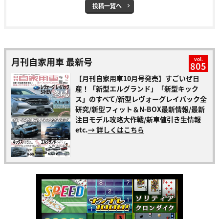
投稿一覧へ
月刊自家用車 最新号
vol.
805
【月刊自家用車10月号発売】すごいぜ日
産！「新型エルグランド」「新型キック
ス」のすべて/新型レヴォーグレイバック全
研究/新型フィット＆N-BOX最新情報/最新
注目モデル攻略大作戦/新車値引き生情報
etc.
→ 詳しくはこちら