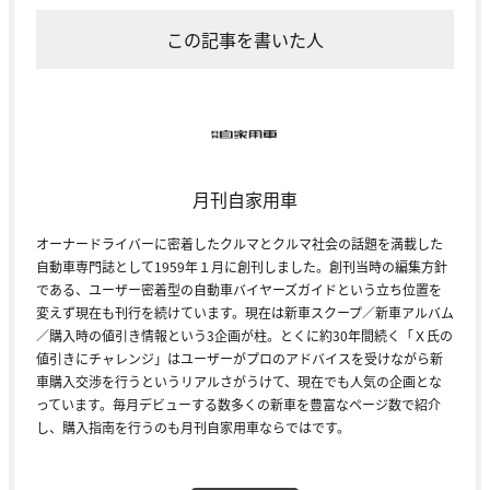
この記事を書いた人
月刊自家用車
オーナードライバーに密着したクルマとクルマ社会の話題を満載した
自動車専門誌として1959年１月に創刊しました。創刊当時の編集方針
である、ユーザー密着型の自動車バイヤーズガイドという立ち位置を
変えず現在も刊行を続けています。現在は新車スクープ／新車アルバム
／購入時の値引き情報という3企画が柱。とくに約30年間続く「Ｘ氏の
値引きにチャレンジ」はユーザーがプロのアドバイスを受けながら新
車購入交渉を行うというリアルさがうけて、現在でも人気の企画とな
っています。毎月デビューする数多くの新車を豊富なページ数で紹介
し、購入指南を行うのも月刊自家用車ならではです。