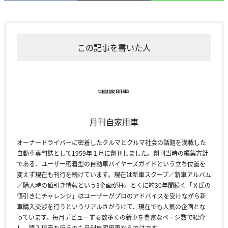
この記事を書いた人
月刊自家用車
オーナードライバーに密着したクルマとクルマ社会の話題を満載した
自動車専門誌として1959年１月に創刊しました。創刊当時の編集方針
である、ユーザー密着型の自動車バイヤーズガイドという立ち位置を
変えず現在も刊行を続けています。現在は新車スクープ／新車アルバム
／購入時の値引き情報という3企画が柱。とくに約30年間続く「Ｘ氏の
値引きにチャレンジ」はユーザーがプロのアドバイスを受けながら新
車購入交渉を行うというリアルさがうけて、現在でも人気の企画とな
っています。毎月デビューする数多くの新車を豊富なページ数で紹介
し、購入指南を行うのも月刊自家用車ならではです。