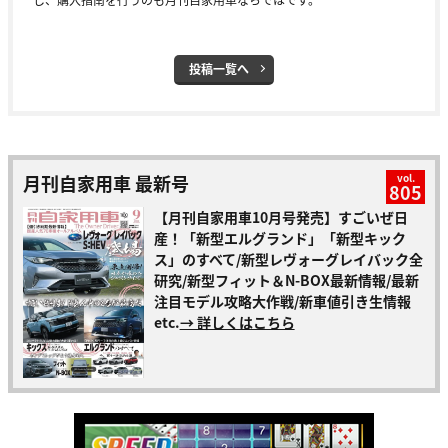
投稿一覧へ
月刊自家用車 最新号
vol.
805
【月刊自家用車10月号発売】すごいぜ日
産！「新型エルグランド」「新型キック
ス」のすべて/新型レヴォーグレイバック全
研究/新型フィット＆N-BOX最新情報/最新
注目モデル攻略大作戦/新車値引き生情報
etc.
→ 詳しくはこちら