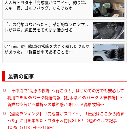
大人気トヨタ車「完成度がスゴイ…」釣り竿、
スキー板、ゴルフバッグ、なんでもオ…
「この発想はなかった…」革新的なフロアマッ
トが登場。純正品をそのまま活かせる…
64年前、軽自動車の常識を大きく覆したクルマ
があった。「軽自動車であることを…
最新の記事
「車中泊で“高原の牧場”へ行こう！」はじめての方でも安心して
利用できるRVパーク特選情報 【栃木県／RVパーク 大笹牧場】～
新鮮な空気と四季折々の季節感が味わえる高原牧場～
【週間ランキング】「完成度がスゴイ…」「伝説はここから始ま
った」注目を集めたトヨタ車＆初代GT-R！今週のクルマ記事
TOP5（7月31日〜8月6日）