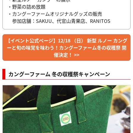
・野菜の詰め放題
・カングーファームオリジナルグッズの販売
参加店舗：SAKUU、代官山青果店、RANITOS
【イベント公式ページ】12/18 （日） 新型 ルノー カング
ーと旬の味覚を味わう！カングーファーム冬の収穫祭 開
催決定！ >>
カングーファーム 冬の収穫祭キャンペーン