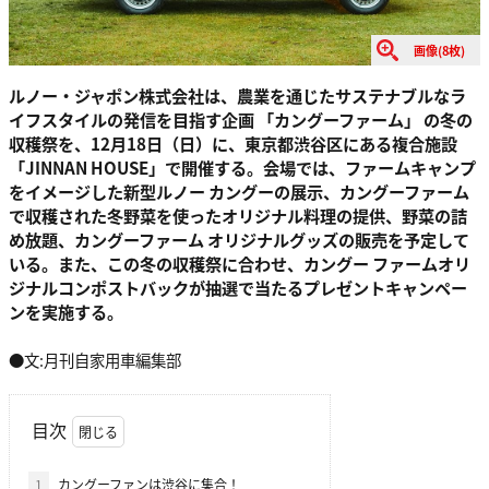
画像(8枚)
ルノー・ジャポン株式会社は、農業を通じたサステナブルなラ
イフスタイルの発信を目指す企画 「カングーファーム」 の冬の
収穫祭を、12月18日（日）に、東京都渋谷区にある複合施設
「JINNAN HOUSE」で開催する。会場では、ファームキャンプ
をイメージした新型ルノー カングーの展示、カングーファーム
で収穫された冬野菜を使ったオリジナル料理の提供、野菜の詰
め放題、カングーファーム オリジナルグッズの販売を予定して
いる。また、この冬の収穫祭に合わせ、カングー ファームオリ
ジナルコンポストバックが抽選で当たるプレゼントキャンペー
ンを実施する。
●文:月刊自家用車編集部
目次
1
カングーファンは渋谷に集合！