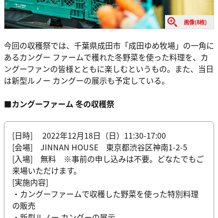
画像(8枚)
今回の収穫祭では、千葉県成田市「成田ゆめ牧場」の一角に
あるカングー ファームで穫れた冬野菜を使った料理を、カ
ングーファンの皆様とともに楽しむというもの。また、当日
は新型ルノー カングーの展示も予定している。
■カングーファーム 冬の収穫祭
[日時] 2022年12月18日（日）11:30-17:00
[会場] JINNAN HOUSE 東京都渋谷区神南1-2-5
[入場] 無料 ※事前の申し込みは不要。どなたでもご
来場いただけます。
[実施内容]
・カングーファームで収穫した野菜を使った特別料理
の販売
・新型ルノー カングーの展示