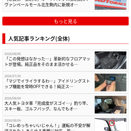
ヴァンベールモール北生駒内に新規オ…
もっと見る
人気記事ランキング(全体)
2026/08/06
「この発想はなかった…」革新的なフロアマッ
トが登場。純正品をそのまま活かせる…
2026/07/30
「マジでイライラするわ…」アイドリングスト
ップ機能を常時OFFできる！純正ス…
2026/08/04
大人気トヨタ車「完成度がスゴイ…」釣り竿、
スキー板、ゴルフバッグ、なんでもオ…
2026/08/04
「コレめっちゃいいじゃん！」運転の不安が解
消された！ あらゆる車種に対応。死…