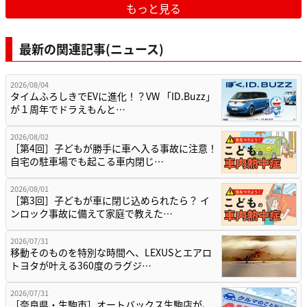
もっと見る
最新の関連記事(ニュース)
2026/08/04
タイムふろしきでEVに進化！？VW 「ID.Buzz」
が１周年でドラえもんと…
2026/08/02
［第4回］子どもが勝手に車へ入る事故に注意！
自宅の駐車場でも起こる車内閉じ…
2026/08/01
［第3回］子どもが車に閉じ込められたら？ イ
ンロック事故に備えて家庭で教えた…
2026/07/31
移動そのものを特別な時間へ、LEXUSとエアロ
トヨタが叶える360度のラグジ…
2026/07/31
［奈良県・生駒市］オートバックス生駒店が、