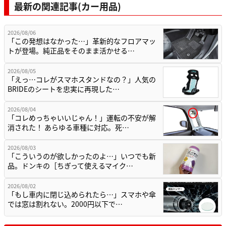
最新の関連記事(カー用品)
2026/08/06
「この発想はなかった…」革新的なフロアマッ
トが登場。純正品をそのまま活かせる…
2026/08/05
「えっ…コレがスマホスタンドなの？」人気の
BRIDEのシートを忠実に再現した…
2026/08/04
「コレめっちゃいいじゃん！」運転の不安が解
消された！ あらゆる車種に対応。死…
2026/08/03
「こういうのが欲しかったのよ…」いつでも新
品。ドンキの［ちぎって使えるマイク…
2026/08/02
「もし車内に閉じ込められたら…」スマホや傘
では窓は割れない。2000円以下で…