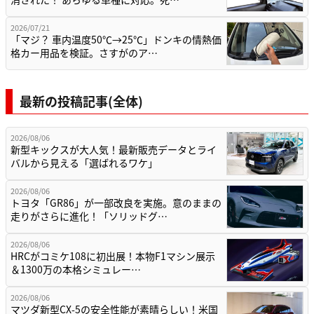
2026/07/21
「マジ？ 車内温度50℃→25℃」ドンキの情熱価
格カー用品を検証。さすがのア…
最新の投稿記事(全体)
2026/08/06
新型キックスが大人気！最新販売データとライ
バルから見える「選ばれるワケ」
2026/08/06
トヨタ「GR86」が一部改良を実施。意のままの
走りがさらに進化！「ソリッドグ…
2026/08/06
HRCがコミケ108に初出展！本物F1マシン展示
＆1300万の本格シミュレー…
2026/08/06
マツダ新型CX-5の安全性能が素晴らしい！米国