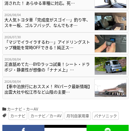
消された！ あらゆる車種に対応。死…
2026/08/04
大人気トヨタ車「完成度がスゴイ…」釣り竿、
スキー板、ゴルフバッグ、なんでもオ…
2026/07/30
「マジでイライラするわ…」アイドリングスト
ップ機能を常時OFFできる！純正ス…
2026/08/04
正直舐めてた…BYDラッコ試乗！シート・ドラ
ポジ・静粛性が想像の「ナナメ上」…
2026/08/04
【車中泊旅行におススメ！ RVパーク最新情報】
出雲大社や松江市など山陰の主要…
カーナビ・カーAV
カーナビ
カーナビ／カーAV
月刊自家用車
パナソニック