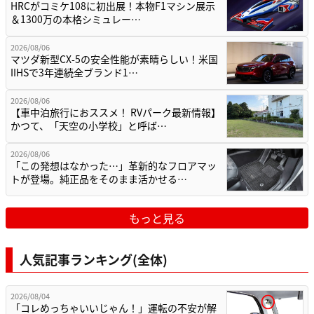
HRCがコミケ108に初出展！本物F1マシン展示
＆1300万の本格シミュレー…
2026/08/06
マツダ新型CX-5の安全性能が素晴らしい！米国
IIHSで3年連続全ブランド1…
2026/08/06
【車中泊旅行におススメ！ RVパーク最新情報】
かつて、「天空の小学校」と呼ば…
2026/08/06
「この発想はなかった…」革新的なフロアマッ
トが登場。純正品をそのまま活かせる…
もっと見る
人気記事ランキング(全体)
2026/08/04
「コレめっちゃいいじゃん！」運転の不安が解