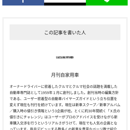
この記事を書いた人
月刊自家用車
オーナードライバーに密着したクルマとクルマ社会の話題を満載した
自動車専門誌として1959年１月に創刊しました。創刊当時の編集方針
である、ユーザー密着型の自動車バイヤーズガイドという立ち位置を
変えず現在も刊行を続けています。現在は新車スクープ／新車アルバム
／購入時の値引き情報という3企画が柱。とくに約30年間続く「Ｘ氏の
値引きにチャレンジ」はユーザーがプロのアドバイスを受けながら新
車購入交渉を行うというリアルさがうけて、現在でも人気の企画とな
っています。毎月デビューする数多くの新車を豊富なページ数で紹介