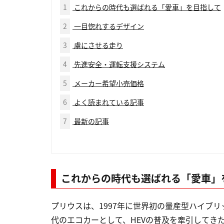
1
これからの時代も選ばれる「愛車」を目指して
2
一目惚れするデザイン
3
虜にさせる走り
4
先進安全・運転支援システム
5
メーカー希望小売価格
6
よく読まれている記事
7
最新の記事
これからの時代も選ばれる「愛車」
プリウスは、1997年に世界初の量産型ハイブ
代のエコカーとして、HEVの普及を牽引してき