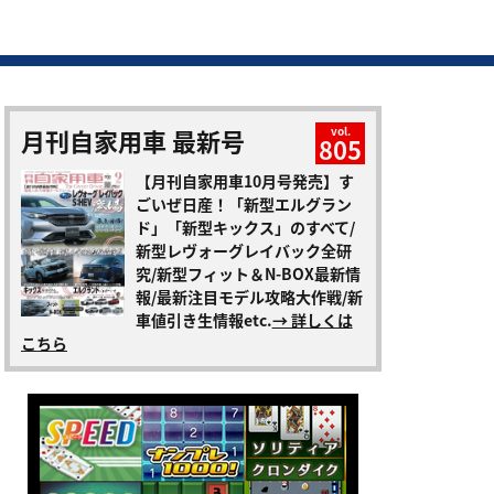
月刊自家用車 最新号
vol.
805
【月刊自家用車10月号発売】す
ごいぜ日産！「新型エルグラン
ド」「新型キックス」のすべて/
新型レヴォーグレイバック全研
究/新型フィット＆N-BOX最新情
報/最新注目モデル攻略大作戦/新
車値引き生情報etc.
→ 詳しくは
こちら