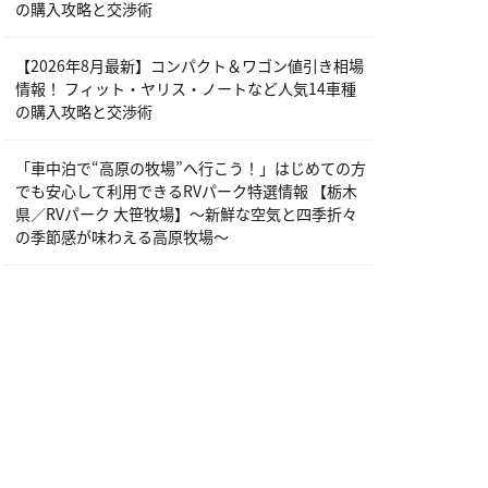
の購入攻略と交渉術
【2026年8月最新】コンパクト＆ワゴン値引き相場
情報！ フィット・ヤリス・ノートなど人気14車種
の購入攻略と交渉術
「車中泊で“高原の牧場”へ行こう！」はじめての方
でも安心して利用できるRVパーク特選情報 【栃木
県／RVパーク 大笹牧場】～新鮮な空気と四季折々
の季節感が味わえる高原牧場～