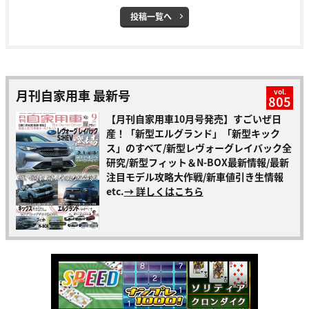
投稿一覧へ
月刊自家用車 最新号
vol.
805
【月刊自家用車10月号発売】すごいぜ日
産！「新型エルグランド」「新型キック
ス」のすべて/新型レヴォーグレイバック全
研究/新型フィット＆N-BOX最新情報/最新
注目モデル攻略大作戦/新車値引き生情報
etc.
→ 詳しくはこちら