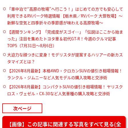
「車中泊で“高原の牧場”へ行こう！」はじめての方でも安心して
利用できるRVパーク特選情報 【栃木県／RVパーク 大笹牧場】～
新鮮な空気と四季折々の季節感が味わえる高原牧場～
【週間ランキング】「完成度がスゴイ…」「伝説はここから始ま
った」注目を集めたトヨタ車＆初代GT-R！今週のクルマ記事
TOP5（7月31日〜8月6日）
大迫力な顔つきに変身！モデリスタが提案するハリアーの新カス
タマイズとは？
【2026年8月最新】本格4WD・クロカンSUVの値引き相場情報！
ランクル・ジムニーなど人気モデルの購入攻略と交渉術
【2026年8月最新】コンパクトSUVの値引き相場情報！ ヤリスク
ロス・ヴェゼル・CX-30など人気車種の購入攻略と交渉術
次ページ
【画像】この記事に関連する写真をすべて見る(全