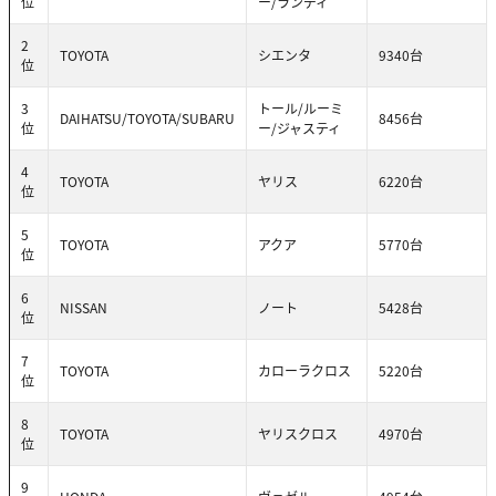
位
ー/ランディ
2
TOYOTA
シエンタ
9340台
位
3
トール/ルーミ
DAIHATSU/TOYOTA/SUBARU
8456台
位
ー/ジャスティ
4
TOYOTA
ヤリス
6220台
位
5
TOYOTA
アクア
5770台
位
6
NISSAN
ノート
5428台
位
7
TOYOTA
カローラクロス
5220台
位
8
TOYOTA
ヤリスクロス
4970台
位
9