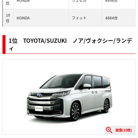
HONDA
ヴェゼル
4954台
位
10
HONDA
フィット
4884台
位
1位 TOYOTA/SUZUKI ノア/ヴォクシー/ランデ
ィ
画像(10枚)