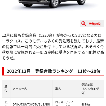
画像(10枚)
12月に最も登録台数（5220台）が多かったSUVとなるカロ
ーラクロス。このモデルも多くの受注残を残しており、最新
の情報では一時的に受注を停止している状況だ。おそらく今
秋以降に実施される一部改良時に受注を再開する可能性が高
そうだ。
2022年12月 登録台数ランキング 11位〜20位
登録台数
順
メーカー名
車名
（2022年12月
位
分）
11
ロッキー/ライ
DAIHATSU/TOYOTA/SUBARU
4879台