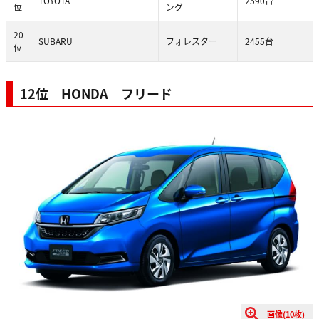
TOYOTA
2590台
位
ング
20
SUBARU
フォレスター
2455台
位
12位 HONDA フリード
画像(10枚)