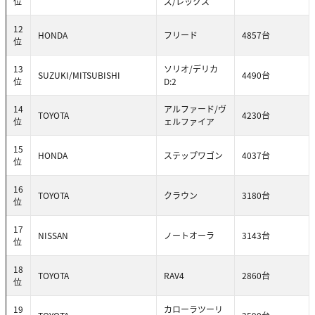
位
ズ/レックス
12
HONDA
フリード
4857台
位
13
ソリオ/デリカ
SUZUKI/MITSUBISHI
4490台
位
D:2
14
アルファード/ヴ
TOYOTA
4230台
位
ェルファイア
15
HONDA
ステップワゴン
4037台
位
16
TOYOTA
クラウン
3180台
位
17
NISSAN
ノートオーラ
3143台
位
18
TOYOTA
RAV4
2860台
位
19
カローラツーリ