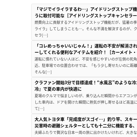
「マジでイライラするわ…」アイドリングストップ機
うに取付可能な［アイドリングストップキャンセラ
燃費向上に貢献するアイドリングストップ機能だが、猛暑の
ライラ」してしまうことも…。そんな不満を解決するのが、
セラ[…]
「コレめっちゃいいじゃん！」運転の不安が解消され
ーしてくれる便利なアイテムを紹介！［カーメイト・CZ
運転に慣れていない人ほど、不安を感じやすいのが左側の死
近、駐車場での位置合わせでは、「もう少し寄せたいのに距
そんな[…]
クラファン開始3分で目標達成！“水風呂”のような
冷』で夏の車内が快適に
夏場のクルマで悩ましいのが、乗り込んだ瞬間からエアコンが
した車内は、ドアを開けた瞬間に熱気が押し寄せるほど高温
て[…]
大人気トヨタ車「完成度がスゴイ…」釣り竿、スキー
災害時の避難シェルターとしても十二分に機能する
夫婦ふたりで贅沢な日本一周の旅に出かけたいけれど、大き