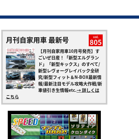
月刊自家用車 最新号
vol.
805
【月刊自家用車10月号発売】す
ごいぜ日産！「新型エルグラン
ド」「新型キックス」のすべて/
新型レヴォーグレイバック全研
究/新型フィット＆N-BOX最新情
報/最新注目モデル攻略大作戦/新
車値引き生情報etc.
→ 詳しくは
こちら