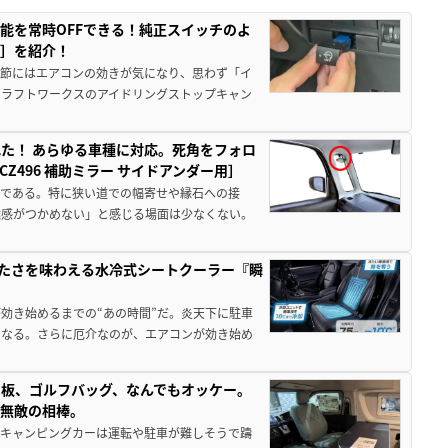
能を常時OFFできる！純正スイッチのよ
ー］を紹介！
季節にはエアコンの効きが気になり、思わず「イ
クラフトワークスのアイドリングストップキャン
た！ あらゆる車種に対応。死角をフォロ
496 補助ミラー サイドアンダー用］
角である。特に狭い道での幅寄せや縁石への接
離感がつかめない」と感じる場面は少なくない。
冷たさを味わえる水冷式シートクーラー『瞬
効き始めるまでの“あの時間”だ。炎天下に駐車
になる。さらに厄介なのが、エアコンが効き始め
板、ゴルフバッグ、なんでもオッケー。
、無敵の相棒。
なキャンピングカーは運転や駐車が難しそうで躊