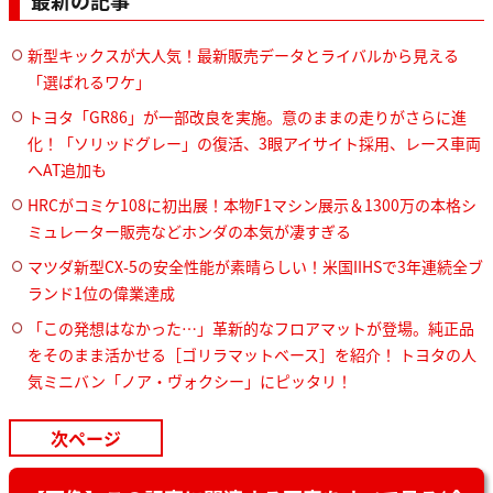
新型キックスが大人気！最新販売データとライバルから見える
「選ばれるワケ」
トヨタ「GR86」が一部改良を実施。意のままの走りがさらに進
化！「ソリッドグレー」の復活、3眼アイサイト採用、レース車両
へAT追加も
HRCがコミケ108に初出展！本物F1マシン展示＆1300万の本格シ
ミュレーター販売などホンダの本気が凄すぎる
マツダ新型CX-5の安全性能が素晴らしい！米国IIHSで3年連続全ブ
ランド1位の偉業達成
「この発想はなかった…」革新的なフロアマットが登場。純正品
をそのまま活かせる［ゴリラマットベース］を紹介！ トヨタの人
気ミニバン「ノア・ヴォクシー」にピッタリ！
次ページ