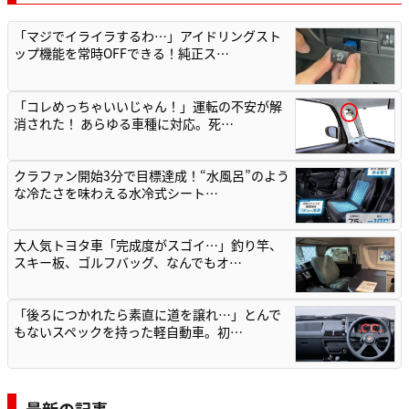
「マジでイライラするわ…」アイドリングスト
ップ機能を常時OFFできる！純正ス…
「コレめっちゃいいじゃん！」運転の不安が解
消された！ あらゆる車種に対応。死…
クラファン開始3分で目標達成！“水風呂”のよう
な冷たさを味わえる水冷式シート…
大人気トヨタ車「完成度がスゴイ…」釣り竿、
スキー板、ゴルフバッグ、なんでもオ…
「後ろにつかれたら素直に道を譲れ…」とんで
もないスペックを持った軽自動車。初…
最新の記事