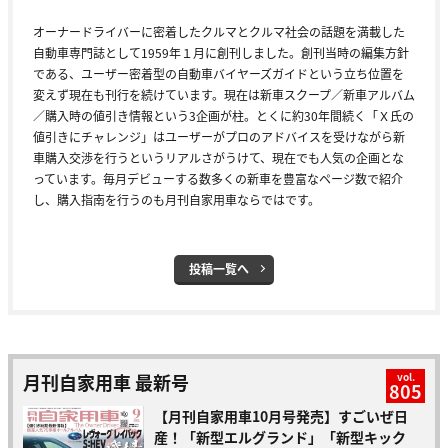
オーナードライバーに密着したクルマとクルマ社会の話題を満載した
自動車専門誌として1959年１月に創刊しました。創刊当時の編集方針
である、ユーザー密着型の自動車バイヤーズガイドという立ち位置を
変えず現在も刊行を続けています。現在は新車スクープ／新車アルバム
／購入時の値引き情報という3企画が柱。とくに約30年間続く「Ｘ氏の
値引きにチャレンジ」はユーザーがプロのアドバイスを受けながら新
車購入交渉を行うというリアルさがうけて、現在でも人気の企画とな
っています。毎月デビューする数多くの新車を豊富なページ数で紹介
し、購入指南を行うのも月刊自家用車ならではです。
投稿一覧へ
月刊自家用車 最新号
vol.
805
【月刊自家用車10月号発売】すごいぜ日
産！「新型エルグランド」「新型キック