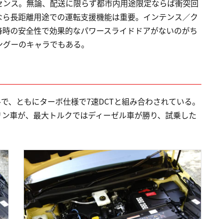
センス。無論、配送に限らず都市内用途限定ならば衝突回
なら長距離用途での運転支援機能は重要。インテンス／ク
降時の安全性で効果的なパワースライドドアがないのがち
ングーのキャラでもある。
ゼルで、ともにターボ仕様で7速DCTと組み合わされている。
リン車が、最大トルクではディーゼル車が勝り、試乗した