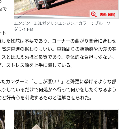
る
点で
画像(10枚)
エンジン：1.3Lガソリンエンジン／カラー：ブルーソー
ダライトM
ート
識した操舵は不要であり、コーナーの曲がり具合に合わせ
。高速直進の据わりもいい。車軸周りの揺動感や段差の突
ースとは思えぬほど良質であり、身体的な負担も少ない。
が、ストレス源を上手に潰している。
したカングーに「ここが凄い！」と殊更に挙げるような部
入りしているだけで何処かへ行って何かをしたくなるよう
力と好奇心を刺激するものと理解させられた。