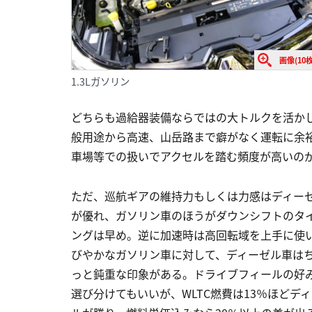
画像(10枚
1.3Lガソリン
どちらも過給器装備ならではの大トルクを活か
般用途から高速、山岳路まで癖がなく運転に余
車場等での扱いでアクセルを踏む頻度が高いの
ただ、巡航ギアの維持力もしくは力感はディー
が優れ、ガソリン車のほうがダウンシフトのタ
ングは早め。逆に加速時は高回転域を上手に使
びやかなガソリン車に対して、ディーゼル車は
っと鈍重な印象がある。ドライブフィールの好
選び分けてもいいが、WLTC燃費は13％ほどデ