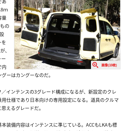
であ
8ｍ
容量
いもの
設
ーを
だが、
ャー
画像(10枚)
で内
ングーはカングーなのだ。
フ／インテンスの3グレード構成になるが、新設定のクレ
乗用仕様であり日本向けの専用設定になる。道具のクルマ
に思えるグレードだ。
本装備内容はインテンスに準じている。ACCもLKAも標