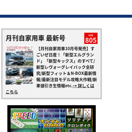
月刊自家用車 最新号
vol.
805
【月刊自家用車10月号発売】す
ごいぜ日産！「新型エルグラン
ド」「新型キックス」のすべて/
新型レヴォーグレイバック全研
究/新型フィット＆N-BOX最新情
報/最新注目モデル攻略大作戦/新
車値引き生情報etc.
→ 詳しくは
こちら