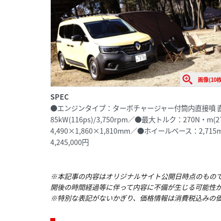
画像(10枚
SPEC
●エンジンタイプ：ターボチャージャー付筒内直接噴 直列
85kW(116ps)/3,750rpm／●最大トルク：270N・m(
4,490×1,860×1,810mm／●ホイールベース：2,71
4,245,000円
※本記事の内容はオリジナルサイト公開日時点のもの
開後の時間経過等に伴って内容に不備が生じる可能性
※特別な表記がないかぎり、価格情報は消費税込みの