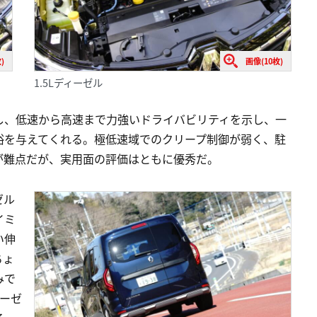
)
画像(10枚)
1.5Lディーゼル
し、低速から高速まで力強いドライバビリティを示し、一
裕を与えてくれる。極低速域でのクリープ制御が弱く、駐
が難点だが、実用面の評価はともに優秀だ。
ゼル
イミ
い伸
ちょ
みで
ィーゼ