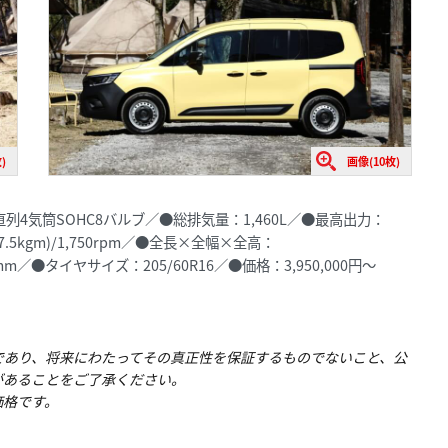
)
画像(10枚)
4気筒SOHC8バルブ／●総排気量：1,460L／●最高出力：
27.5kgm)/1,750rpm／●全長×全幅×全高：
5mm／●タイヤサイズ：205/60R16／●価格：3,950,000円〜
であり、将来にわたってその真正性を保証するものでないこと、公
があることをご了承ください。
価格です。