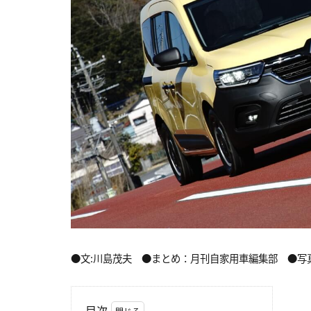
●文:川島茂夫 ●まとめ：月刊自家用車編集部 ●写
目次