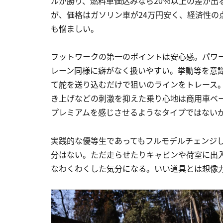
ルが勝り、燃料単価込みなら20％以上の差が出
が、価格はガソリン車が24万円安く、経済性の
も悩ましい。
フットワークの第一のポイントは安心感。パワ
レーン同様に癖がなく扱いやすい。挙動等を意
て舵を送り込むだけで狙いのラインをトレース
き上げなどの刺激を抑えた乗り心地は商用車ベ
プレミアムを感じさせるようなタイプではない
実践的な優等生であってもフルモデルチェンジ
分はない。ただ走らせたりキャビンや荷室に出
なわくわくした気分になる。いい道具とは想像