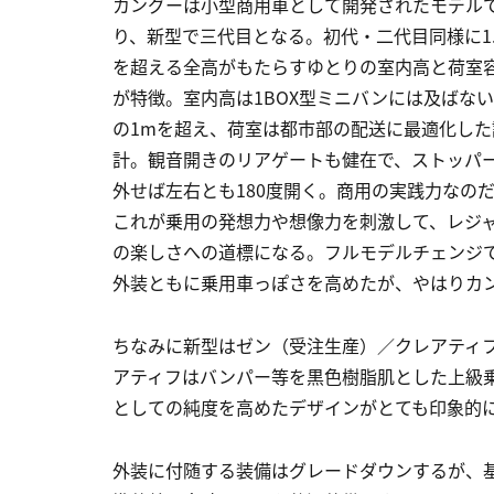
カングーは小型商用車として開発されたモデル
り、新型で三代目となる。初代・二代目同様に1.
を超える全高がもたらすゆとりの室内高と荷室
が特徴。室内高は1BOX型ミニバンには及ばな
の1mを超え、荷室は都市部の配送に最適化した
計。観音開きのリアゲートも健在で、ストッパ
外せば左右とも180度開く。商用の実践力なの
これが乗用の発想力や想像力を刺激して、レジ
の楽しさへの道標になる。フルモデルチェンジ
外装ともに乗用車っぽさを高めたが、やはりカ
ちなみに新型はゼン（受注生産）／クレアティ
アティフはバンパー等を黒色樹脂肌とした上級
としての純度を高めたデザインがとても印象的
外装に付随する装備はグレードダウンするが、基