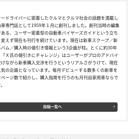
ナードライバーに密着したクルマとクルマ社会の話題を満載し
動車専門誌として1959年１月に創刊しました。創刊当時の編集
である、ユーザー密着型の自動車バイヤーズガイドという立ち
を変えず現在も刊行を続けています。現在は新車スクープ／新
ルバム／購入時の値引き情報という3企画が柱。とくに約30年
く「Ｘ氏の値引きにチャレンジ」はユーザーがプロのアドバイ
受けながら新車購入交渉を行うというリアルさがうけて、現在
人気の企画となっています。毎月デビューする数多くの新車を
なページ数で紹介し、購入指南を行うのも月刊自家用車ならで
す。
投稿一覧へ