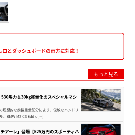
出し口とダッシュボードの両方に対応！
もっと見る
」530馬力＆30kg軽量化のスペシャルマシ
50の理想的な前後重量配分により、俊敏なハンドリ
M2 CS Editio[…]
チアーレ」登場【525万円のスポーティハ