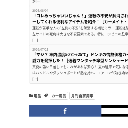
が[…]
2026/08/04
「コレめっちゃいいじゃん！」運転の不安が解消され
ーしてくれる便利なアイテムを紹介！［カーメイト・CZ
運転が苦手な人の”左側の不安”を解消する補助ミラー 運転経
左サイドの死角は大きな不安要素である。特にコンビニの駐
[…]
2026/07/21
「マジ？ 車内温度50℃→25℃」ドンキの情熱価格
威力を発揮した！［速着ワンタッチ傘型サンシェー
真夏の強い日差しでもこれがあれば安心！ 夏の駐車で気にな
はハンドルやダッシュボードが熱を持ち、エアコンが効き始め
[…]
用品
カー用品
月刊自家用車