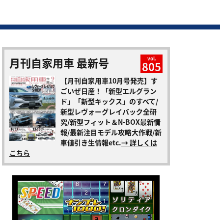
月刊自家用車 最新号
vol.
805
【月刊自家用車10月号発売】す
ごいぜ日産！「新型エルグラン
ド」「新型キックス」のすべて/
新型レヴォーグレイバック全研
究/新型フィット＆N-BOX最新情
報/最新注目モデル攻略大作戦/新
車値引き生情報etc.
→ 詳しくは
こちら