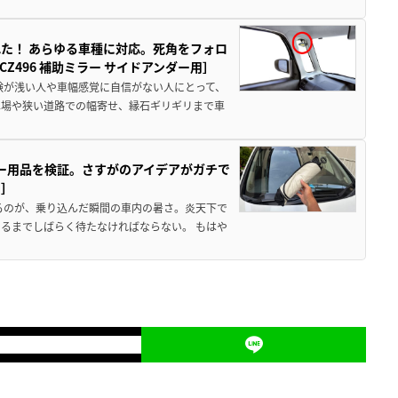
た！ あらゆる車種に対応。死角をフォロ
496 補助ミラー サイドアンダー用］
験が浅い人や車幅感覚に自信がない人にとって、
車場や狭い道路での幅寄せ、縁石ギリギリまで車
カー用品を検証。さすがのアイデアがガチで
ド］
るのが、乗り込んだ瞬間の車内の暑さ。炎天下で
るまでしばらく待たなければならない。 もはや