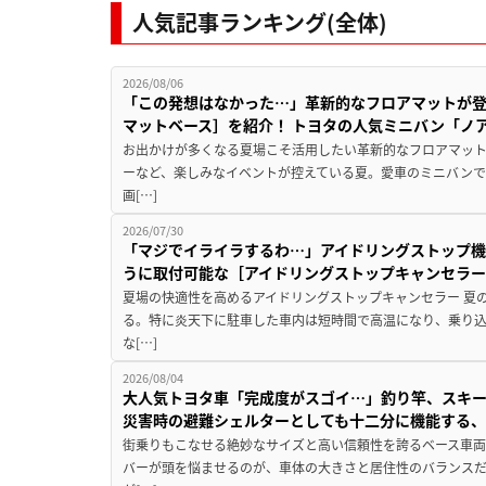
人気記事ランキング(全体)
2026/08/06
「この発想はなかった…」革新的なフロアマットが
マットベース］を紹介！ トヨタの人気ミニバン「ノ
お出かけが多くなる夏場こそ活用したい革新的なフロアマット
ーなど、楽しみなイベントが控えている夏。愛車のミニバン
画[…]
2026/07/30
「マジでイライラするわ…」アイドリングストップ機
うに取付可能な［アイドリングストップキャンセラ
夏場の快適性を高めるアイドリングストップキャンセラー 夏
る。特に炎天下に駐車した車内は短時間で高温になり、乗り
な[…]
2026/08/04
大人気トヨタ車「完成度がスゴイ…」釣り竿、スキー
災害時の避難シェルターとしても十二分に機能する
街乗りもこなせる絶妙なサイズと高い信頼性を誇るベース車両
バーが頭を悩ませるのが、車体の大きさと居住性のバランス