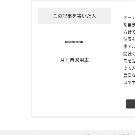
この記事を書いた人
オー
た自
方針
位置
車ア
間続
月刊自家用車
スを
でも
豊富
はで