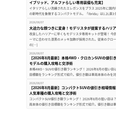
イブリッド、アルファらしい専用装備も充実】
イタリアらしい洗練されたエレガンスをプラス 2025年に国内
の新時代を象徴するコンパクトモデル。「Ibrida」は1.2L直3
2026/08/07
大迫力な顔つきに変身！モデリスタが提案するハリ
改良したハリアーに早くもモデリスタ専用キットが登場！ 今
ーマに合わせた漆黒のメッキ加飾が採用された。従来のクロ
の[…]
2026/08/07
【2026年8月最新】本格4WD・クロカンSUVの値
モデルの購入攻略と交渉術
本格4WD・SUVの値引き額ランキング！ 2026年8月の狙い目
目標額をランキング形式で紹介。値引き額は車両本体のみを対
2026/08/07
【2026年8月最新】コンパクトSUVの値引き相場情報
人気車種の購入攻略と交渉術
コンパクトSUV値引き額ランキング！ 2026年8月の狙い目は？
両本体の値引き目標額をランキング形式で紹介。値引き額は車