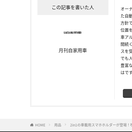
この記事を書いた人
オー
た自
方針
位置
車ア
間続
月刊自家用車
スを
でも
豊富
はで
HOME
用品
2in1の車載用スマホホルダーが登場