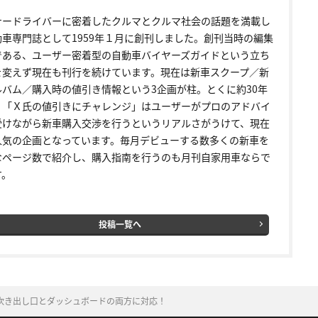
ナードライバーに密着したクルマとクルマ社会の話題を満載し
動車専門誌として1959年１月に創刊しました。創刊当時の編集
である、ユーザー密着型の自動車バイヤーズガイドという立ち
を変えず現在も刊行を続けています。現在は新車スクープ／新
ルバム／購入時の値引き情報という3企画が柱。とくに約30年
く「Ｘ氏の値引きにチャレンジ」はユーザーがプロのアドバイ
受けながら新車購入交渉を行うというリアルさがうけて、現在
人気の企画となっています。毎月デビューする数多くの新車を
なページ数で紹介し、購入指南を行うのも月刊自家用車ならで
す。
投稿一覧へ
！吹き出し口とダッシュボードの両方に対応！