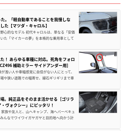
った。「軽自動車であることを我慢しな
生した【マツダ・キャロル】
野心的なモデル 初代キャロルは、単なる「安価
ていた「マイカーの夢」を本格的な乗用車として
た！ あらゆる車種に対応。死角をフォロ
496 補助ミラー サイドアンダー用］
験が浅い人や車幅感覚に自信がない人にとって、
車場や狭い道路での幅寄せ、縁石ギリギリまで車
登場。純正品をそのまま活かせる［ゴリラ
ア・ヴォクシー」にピッタリ！
 家族や友人と、山へキャンプ、海へバーベキュ
でみんなでワイワイガヤガヤと目的地へ向かう計