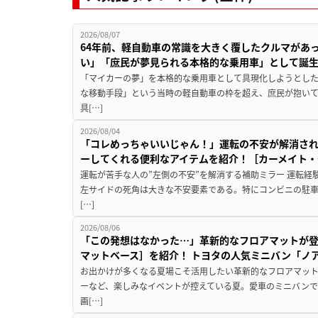
2026/08/07
64年前、軽自動車の常識を大きく覆したクルマがあ
い」「庶民が夢見られる本格的な乗用車」として誕
「マイカーの夢」を本格的な乗用車として具現化しようとした
な移動手段」という当時の軽自動車の枠を超え、庶民が抱い
具[…]
2026/08/04
「コレめっちゃいいじゃん！」運転の不安が解消され
ーしてくれる便利なアイテムを紹介！［カーメイト・CZ
運転が苦手な人の”左側の不安”を解消する補助ミラー 運転経
左サイドの死角は大きな不安要素である。特にコンビニの駐
[…]
2026/08/06
「この発想はなかった…」革新的なフロアマットが
マットベース］を紹介！ トヨタの人気ミニバン「ノ
お出かけが多くなる夏場こそ活用したい革新的なフロアマット
ーなど、楽しみなイベントが控えている夏。愛車のミニバン
画[…]