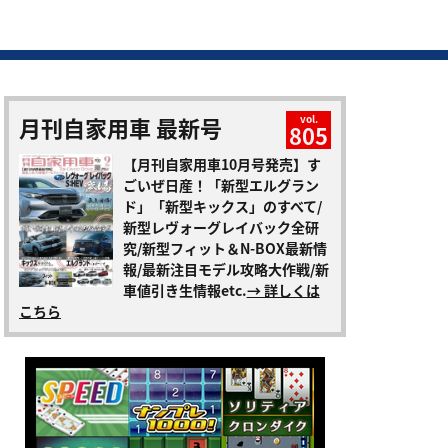
月刊自家用車 最新号
vol.
805
【月刊自家用車10月号発売】す
ごいぜ日産！「新型エルグラン
ド」「新型キックス」のすべて/
新型レヴォーグレイバック全研
究/新型フィット＆N-BOX最新情
報/最新注目モデル攻略大作戦/新
車値引き生情報etc.
→ 詳しくは
こちら