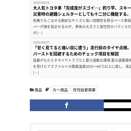
2026/08/04
大人気トヨタ車「完成度がスゴイ…」釣り竿、スキー
災害時の避難シェルターとしても十二分に機能する
街乗りもこなせる絶妙なサイズと高い信頼性を誇るベース車両
バーが頭を悩ませるのが、車体の大きさと居住性のバランス
が[…]
2026/08/07
「甘く見てると痛い目に遭う」走行前のタイヤ点検。
バーストを回避するためのチェック項目を解説
猛暑がもたらすタイヤトラブルと夏の過酷な環境 夏の道路環
を受けたアスファルトの路面温度は50〜60℃以上に達し、
[…]
用品
カー用品
月刊自家用車