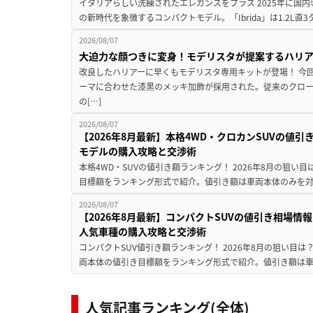
イタリアらしい洗練されたエレガンスをプラス 2025年に国内
の新時代を象徴するコンパクトモデル。「Ibrida」は1.2L直3
2026/08/07
大迫力な顔つきに変身！モデリスタが提案するハリ
改良したハリアーに早くもモデリスタ専用キットが登場！ 今
ーマに合わせた漆黒のメッキ加飾が採用された。従来のクロ
の[…]
2026/08/07
【2026年8月最新】本格4WD・クロカンSUVの値
モデルの購入攻略と交渉術
本格4WD・SUVの値引き額ランキング！ 2026年8月の狙い目
目標額をランキング形式で紹介。値引き額は車両本体のみを対
2026/08/07
【2026年8月最新】コンパクトSUVの値引き相場情報
人気車種の購入攻略と交渉術
コンパクトSUV値引き額ランキング！ 2026年8月の狙い目は？
両本体の値引き目標額をランキング形式で紹介。値引き額は車
人気記事ランキング(全体)