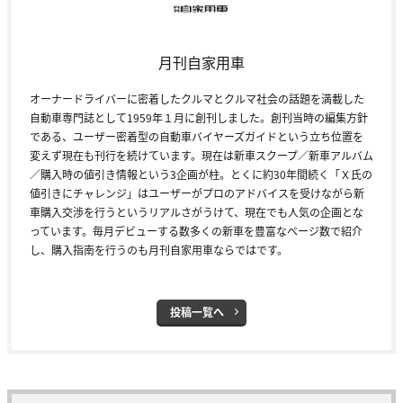
月刊自家用車
オーナードライバーに密着したクルマとクルマ社会の話題を満載した
自動車専門誌として1959年１月に創刊しました。創刊当時の編集方針
である、ユーザー密着型の自動車バイヤーズガイドという立ち位置を
変えず現在も刊行を続けています。現在は新車スクープ／新車アルバム
／購入時の値引き情報という3企画が柱。とくに約30年間続く「Ｘ氏の
値引きにチャレンジ」はユーザーがプロのアドバイスを受けながら新
車購入交渉を行うというリアルさがうけて、現在でも人気の企画とな
っています。毎月デビューする数多くの新車を豊富なページ数で紹介
し、購入指南を行うのも月刊自家用車ならではです。
投稿一覧へ