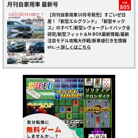
月刊自家用車 最新号
vol.
805
【月刊自家用車10月号発売】すごいぜ日
産！「新型エルグランド」「新型キック
ス」のすべて/新型レヴォーグレイバック全
研究/新型フィット＆N-BOX最新情報/最新
注目モデル攻略大作戦/新車値引き生情報
etc.
→ 詳しくはこちら