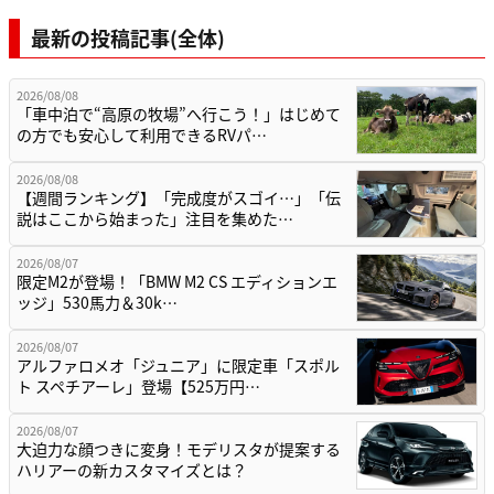
最新の投稿記事(全体)
2026/08/08
「車中泊で“高原の牧場”へ行こう！」はじめて
の方でも安心して利用できるRVパ…
2026/08/08
【週間ランキング】「完成度がスゴイ…」「伝
説はここから始まった」注目を集めた…
2026/08/07
限定M2が登場！「BMW M2 CS エディションエ
ッジ」530馬力＆30k…
2026/08/07
アルファロメオ「ジュニア」に限定車「スポル
ト スペチアーレ」登場【525万円…
2026/08/07
大迫力な顔つきに変身！モデリスタが提案する
ハリアーの新カスタマイズとは？