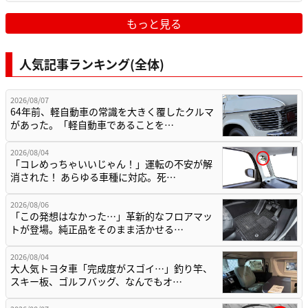
もっと見る
人気記事ランキング(全体)
2026/08/07
64年前、軽自動車の常識を大きく覆したクルマ
があった。「軽自動車であることを…
2026/08/04
「コレめっちゃいいじゃん！」運転の不安が解
消された！ あらゆる車種に対応。死…
2026/08/06
「この発想はなかった…」革新的なフロアマッ
トが登場。純正品をそのまま活かせる…
2026/08/04
大人気トヨタ車「完成度がスゴイ…」釣り竿、
スキー板、ゴルフバッグ、なんでもオ…