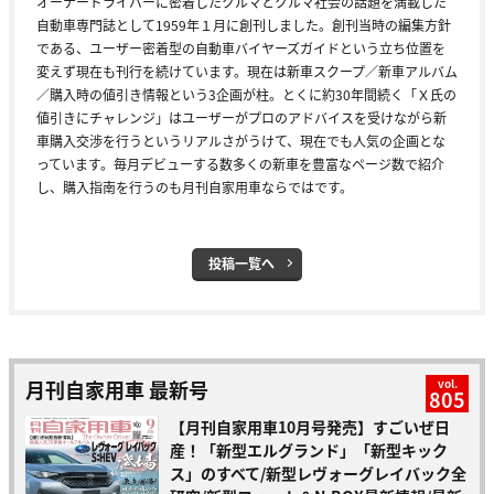
オーナードライバーに密着したクルマとクルマ社会の話題を満載した
自動車専門誌として1959年１月に創刊しました。創刊当時の編集方針
である、ユーザー密着型の自動車バイヤーズガイドという立ち位置を
変えず現在も刊行を続けています。現在は新車スクープ／新車アルバム
／購入時の値引き情報という3企画が柱。とくに約30年間続く「Ｘ氏の
値引きにチャレンジ」はユーザーがプロのアドバイスを受けながら新
車購入交渉を行うというリアルさがうけて、現在でも人気の企画とな
っています。毎月デビューする数多くの新車を豊富なページ数で紹介
し、購入指南を行うのも月刊自家用車ならではです。
投稿一覧へ
月刊自家用車 最新号
vol.
805
【月刊自家用車10月号発売】すごいぜ日
産！「新型エルグランド」「新型キック
ス」のすべて/新型レヴォーグレイバック全