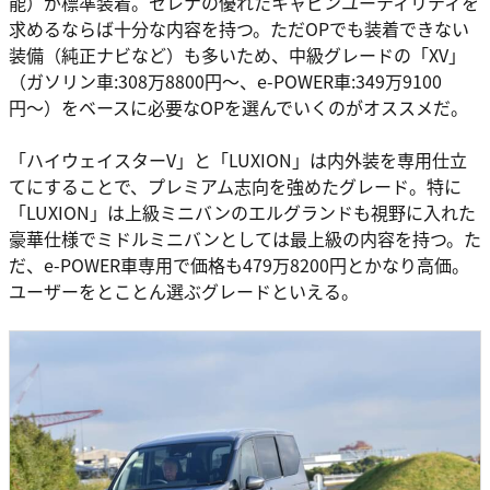
能）が標準装着。セレナの優れたキャビンユーティリティを
求めるならば十分な内容を持つ。ただOPでも装着できない
装備（純正ナビなど）も多いため、中級グレードの「XV」
（ガソリン車:308万8800円〜、e-POWER車:349万9100
円〜）をベースに必要なOPを選んでいくのがオススメだ。
「ハイウェイスターV」と「LUXION」は内外装を専用仕立
てにすることで、プレミアム志向を強めたグレード。特に
「LUXION」は上級ミニバンのエルグランドも視野に入れた
豪華仕様でミドルミニバンとしては最上級の内容を持つ。た
だ、e-POWER車専用で価格も479万8200円とかなり高価。
ユーザーをとことん選ぶグレードといえる。