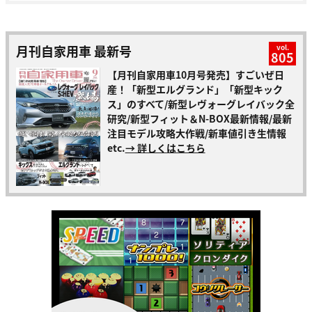
月刊自家用車 最新号
vol.
805
【月刊自家用車10月号発売】すごいぜ日
産！「新型エルグランド」「新型キック
ス」のすべて/新型レヴォーグレイバック全
研究/新型フィット＆N-BOX最新情報/最新
注目モデル攻略大作戦/新車値引き生情報
etc.
→ 詳しくはこちら