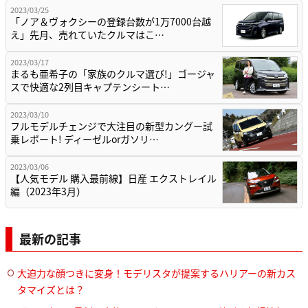
2023/03/25
「ノア＆ヴォクシーの登録台数が1万7000台越
え」先月、売れていたクルマはこ…
2023/03/17
まるも亜希子の「家族のクルマ選び!」ゴージャ
スで快適な2列目キャプテンシート…
2023/03/10
フルモデルチェンジで大注目の新型カングー試
乗レポート! ディーゼルorガソリ…
2023/03/06
【人気モデル 購入最前線】日産 エクストレイル
編（2023年3月）
最新の記事
大迫力な顔つきに変身！モデリスタが提案するハリアーの新カス
タマイズとは？