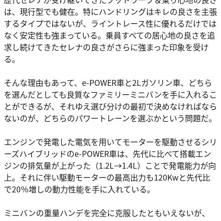
は、現行型でも健在。特にハンドリングはキレの良さを主張
するタイプではないが、ライントレース性に優れるだけでは
なく安定性も強まっている。乗員すべての居心地の良さを追
求し続けてきたセレナの良さがさらに強まった印象を受け
る。
そんな理由もあって、e-POWER車と2Lガソリン車、どちら
を選んだとしても良質なファミリーミニバンを手に入れるこ
とができるが、それゆえ選び分けの最初で決めなければなら
ないのが、どちらのパワートレーンを選ぶかという問題だ。
エンジンで発電した電気を用いてモーターを駆動させるシリ
ーズハイブリッドのe-POWER車は、先代に比べて搭載エン
ジンの排気量が上がった（1.2L→1.4L）ことで発電能力が向
上。それに伴い駆動モーターの最高出力も120Kwと先代比
で20％増しの動力性能を手に入れている。
ミニバンの重量ハンデを完全に克服したともいえないが、