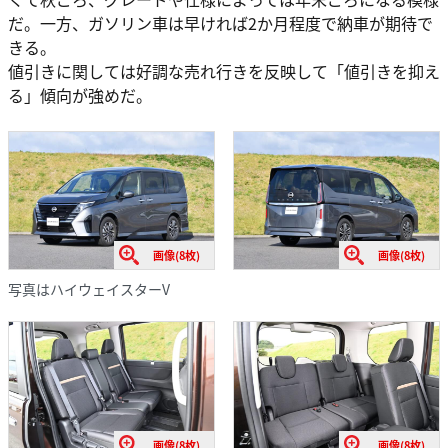
だ。一方、ガソリン車は早ければ2か月程度で納車が期待で
きる。
値引きに関しては好調な売れ行きを反映して「値引きを抑え
る」傾向が強めだ。
画像(8枚)
画像(8枚)
写真はハイウェイスターV
画像(8枚)
画像(8枚)