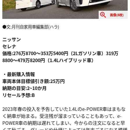
画像(8枚)
●文:月刊自家用車編集部(ハラ)
ニッサン
セレナ
価格:276万8700〜353万5400円（2Lガソリン車）319万
8800〜479万8200円（1.4Lハイブリッド車）
・最新購入情報
車両本体目標値引き額:25万円
納期の目安:2~10か月
リセール予想:B
2023年春の投入を予告していた1.4Lのe-POWER車はまもな
く納車が始まる。受注残が溜まっていることもあって、e-
POWER車の納期は遅れてしまい、今からの注文になると早
くて秋ごろ、グレードや仕様によっては年末ごろになる模様