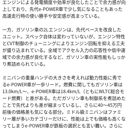
エンジンによる発電頻度や効率が良化したことで余力感が向
上しており、先代e-POWER車で少し気になることもあった
高速走行時の使い勝手や安定感が高まっている。
一方、ガソリン車の2Lエンジンは、先代ベースを改良した
ユニット。スペック自体は変わっていないが、エンジン特性
とCVT制御のチューニングによりエンジン回転を抑える工夫
が盛り込まれている。全域でアクセル入力の応答性や低中速
域での余力感が良化するなど、ガソリン車の実性能もしっか
り煮詰められている。
ミニバンの重量ハンデの大きさを考えれば動力性能に秀で
るe-POWER車が一歩リード。燃費に関してもガソリン車は
13.0km/L〜、e-POWER車は18.4km/L（ともにWLTC総合モ
ード燃費）と差がある。ただガソリン車も制御系を煮詰めた
ことで先代よりも差が縮まっているし、さらに40〜45万円
前後の価格差も気になる部分。ミドル級ミニバンはファミ
リー層が多いカテゴリーだけに、性能は上でも価格も高くな
ってしまうe-POWER車が鉄板の選択とも言い難い。さらに