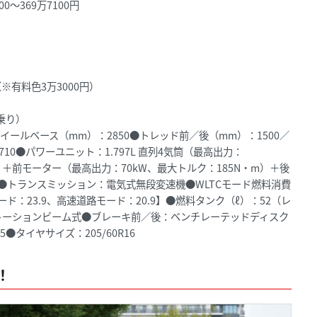
00～369万7100円
有料色3万3000円）
人乗り）
●ホイールベース（mm）：2850●トレッド前／後（mm）：1500／
710●パワーユニット：1.797L 直列4気筒（最高出力：
0rpm）＋前モーター（最高出力：70kW、最大トルク：185N・m）＋後
）●トランスミッション：電気式無段変速機●WLTCモード燃料消費
モード：23.9、高速道路モード：20.9】●燃料タンク（ℓ）：52（レ
トーションビーム式●ブレーキ前／後：ベンチレーテッドディスク
タイヤサイズ：205/60R16
！