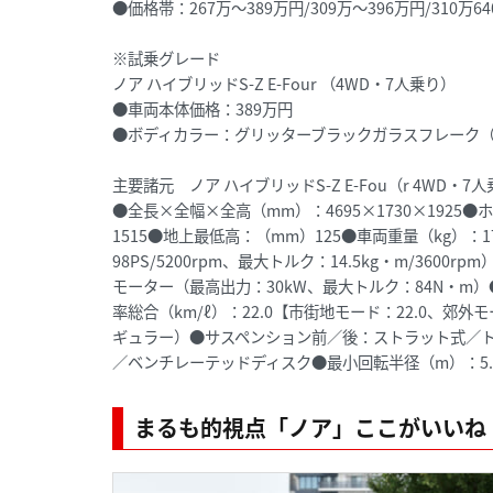
●価格帯：267万～389万円/309万～396万円/310万64
※試乗グレード
ノア ハイブリッドS-Z E-Four （4WD・7人乗り）
●車両本体価格：389万円
●ボディカラー：グリッターブラックガラスフレーク（※
主要諸元 ノア ハイブリッドS-Z E-Fou（r 4WD・7
●全長×全幅×全高（mm）：4695×1730×1925
1515●地上最低高：（mm）125●車両重量（kg）：1
98PS/5200rpm、最大トルク：14.5kg・m/360
モーター（最高出力：30kW、最大トルク：84N・m
率総合（km/ℓ）：22.0【市街地モード：22.0、郊外
ギュラー）●サスペンション前／後：ストラット式／
／ベンチレーテッドディスク●最小回転半径（m）：5.5●
まるも的視点「ノア」ここがいいね