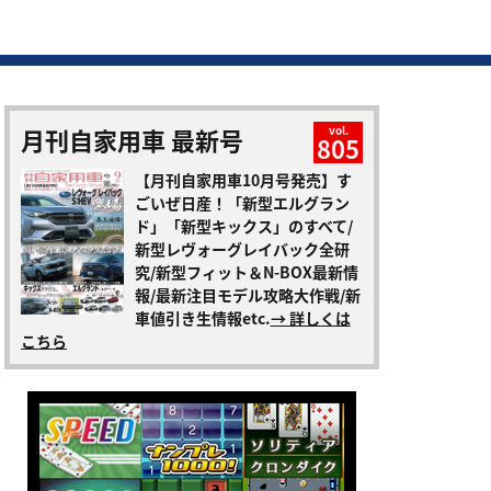
月刊自家用車 最新号
vol.
805
【月刊自家用車10月号発売】す
ごいぜ日産！「新型エルグラン
ド」「新型キックス」のすべて/
新型レヴォーグレイバック全研
究/新型フィット＆N-BOX最新情
報/最新注目モデル攻略大作戦/新
車値引き生情報etc.
→ 詳しくは
こちら