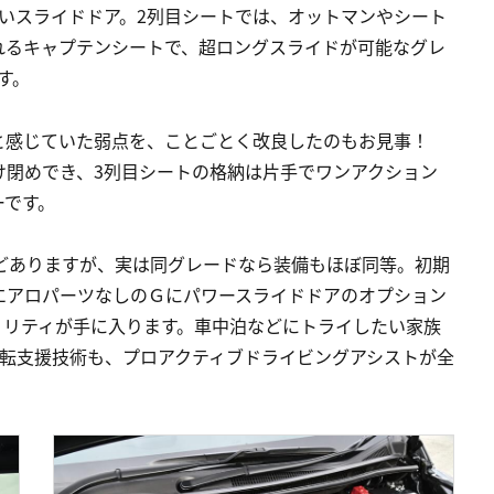
すいスライドドア。2列目シートでは、オットマンやシート
れるキャプテンシートで、超ロングスライドが可能なグレ
す。
と感じていた弱点を、ことごとく改良したのもお見事！
け閉めでき、3列目シートの格納は片手でワンアクション
ーです。
どありますが、実は同グレードなら装備もほぼ同等。初期
エアロパーツなしのＧにパワースライドドアのオプション
ィリティが手に入ります。車中泊などにトライしたい家族
運転支援技術も、プロアクティブドライビングアシストが全
。