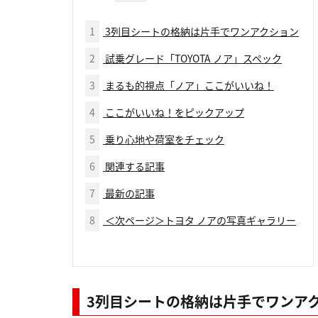
1
3列目シートの格納は片手でワンアクション
2
試乗グレード「TOYOTA ノア」スペック
3
まるも的視点「ノア」ここがいいね！
4
ここがいいね！をピックアップ
5
乗り心地や荷室をチェック
6
関連する記事
7
最新の記事
8
＜次ページ＞トヨタ ノアの写真ギャラリー
3列目シートの格納は片手でワンア