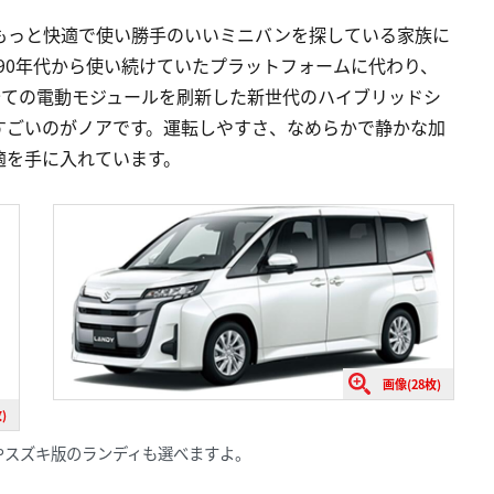
もっと快適で使い勝手のいいミニバンを探している家族に
’90年代から使い続けていたプラットフォームに代わり、
全ての電動モジュールを刷新した新世代のハイブリッドシ
すごいのがノアです。運転しやすさ、なめらかで静かな加
適を手に入れています。
画像(28枚)
)
やスズキ版のランディも選べますよ。