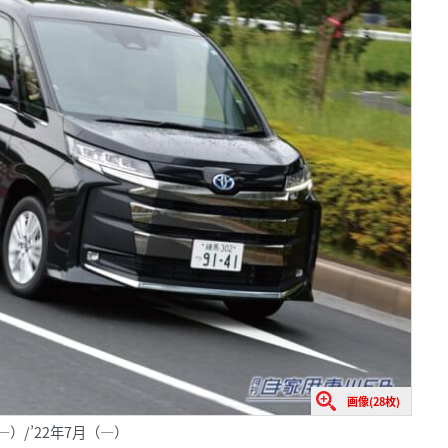
画像(28枚)
―）/’22年7月（―）